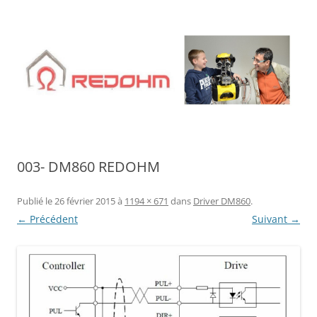
Aller
au
contenu
003- DM860 REDOHM
Publié le
26 février 2015
à
1194 × 671
dans
Driver DM860
.
← Précédent
Suivant →