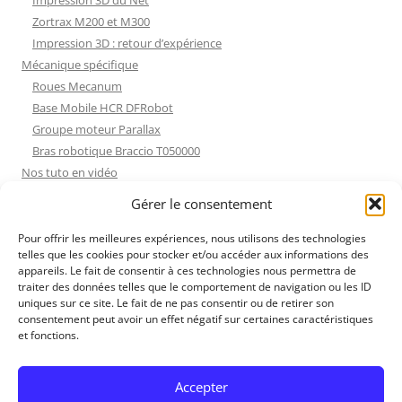
Impression 3D du Net
Zortrax M200 et M300
Impression 3D : retour d’expérience
Mécanique spécifique
Roues Mecanum
Base Mobile HCR DFRobot
Groupe moteur Parallax
Bras robotique Braccio T050000
Nos tuto en vidéo
Nos tuto en vidéo
Gérer le consentement
ESP32 : Apprentissage
Les Moteurs Pas à Pas
Pour offrir les meilleures expériences, nous utilisons des technologies
telles que les cookies pour stocker et/ou accéder aux informations des
Projets Processing
appareils. Le fait de consentir à ces technologies nous permettra de
Amélioration de l’habitat
traiter des données telles que le comportement de navigation ou les ID
Tir sportif
uniques sur ce site. Le fait de ne pas consentir ou de retirer son
consentement peut avoir un effet négatif sur certaines caractéristiques
Fichiers dessin
et fonctions.
Fichiers dessin
Contact et mentions légales
Accepter