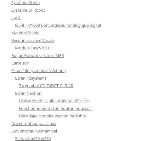
Système Grove
Système DFRobot
Joy-it
Joy-it : KY-053 Convertisseur analogique digital
Matériel Pololu
Reconnaissance Vocale
Module EasyVR 3.0
Rogue Robotics lecture MP3
Carte son
Ecran ( 4dsystems / Nextion )
Ecran 4dsystems
7 » gen4-uLCD-70DCT-CLB-AR
Ecran Nextion
Utilisation de la bibliothèque officielle
Fonctionnement d’un bouton poussoir
Décodage complet version RedOhm
Driver moteur pas à pas
Servomoteur Dynamixel
Servo Xm430-w350