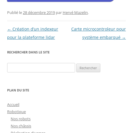
Publié le
28 décembre 2019
par
Hervé Mazelin
.
Navigation
←
Création d’un indexeur
Carte microcontroleur pour
des
pour la plateforme lidar
système embarqué
→
articles
RECHERCHER DANS LE SITE
Rechercher :
PLAN DU SITE
Accueil
Robotique
Nos robots
Nos châssis