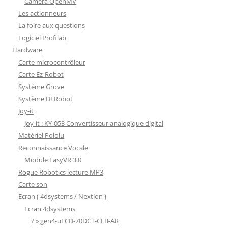
Camera OpenMV
Les actionneurs
La foire aux questions
Logiciel Profilab
Hardware
Carte microcontrôleur
Carte Ez-Robot
Système Grove
Système DFRobot
Joy-it
Joy-it : KY-053 Convertisseur analogique digital
Matériel Pololu
Reconnaissance Vocale
Module EasyVR 3.0
Rogue Robotics lecture MP3
Carte son
Ecran ( 4dsystems / Nextion )
Ecran 4dsystems
7 » gen4-uLCD-70DCT-CLB-AR