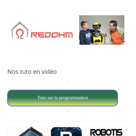
Aller
au
contenu
Nos tuto en vidéo
.
Tuto sur la programmation
.​