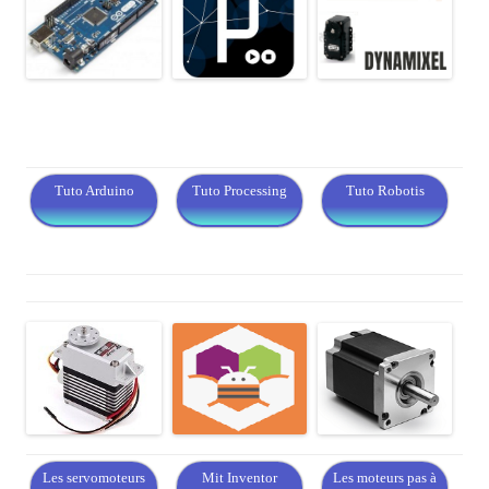
Tuto Arduino
Tuto Processing
Tuto Robotis
Les servomoteurs
Mit Inventor
Les moteurs pas à