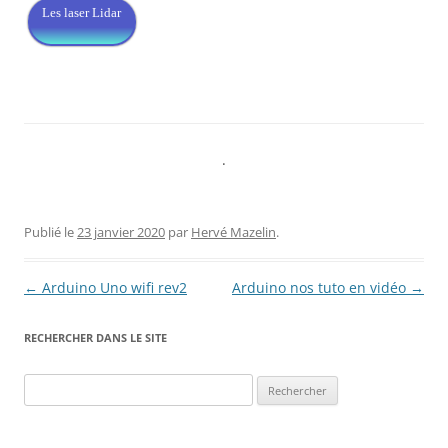
Les laser Lidar
.
Publié le
23 janvier 2020
par
Hervé Mazelin
.
Navigation
←
Arduino Uno wifi rev2
Arduino nos tuto en vidéo
→
des
RECHERCHER DANS LE SITE
articles
Rechercher :