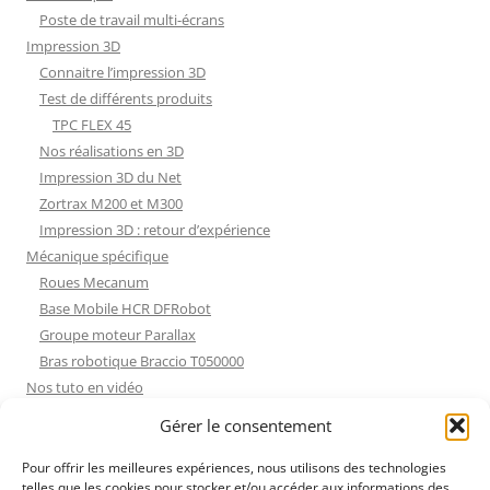
Poste de travail multi-écrans
Impression 3D
Connaitre l’impression 3D
Test de différents produits
TPC FLEX 45
Nos réalisations en 3D
Impression 3D du Net
Zortrax M200 et M300
Impression 3D : retour d’expérience
Mécanique spécifique
Roues Mecanum
Base Mobile HCR DFRobot
Groupe moteur Parallax
Bras robotique Braccio T050000
Nos tuto en vidéo
Nos tuto en vidéo
Gérer le consentement
ESP32 : Apprentissage
Les Moteurs Pas à Pas
Pour offrir les meilleures expériences, nous utilisons des technologies
telles que les cookies pour stocker et/ou accéder aux informations des