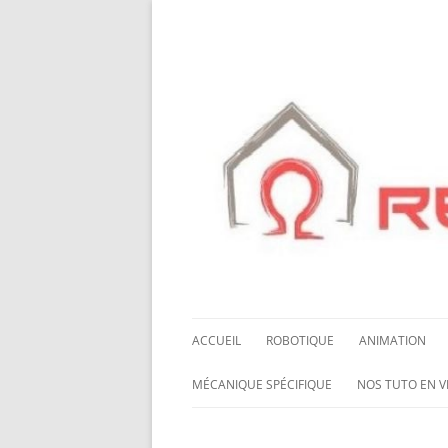
ACCUEIL
ROBOTIQUE
ANIMATION
NOS ROBOTS
HALLOWING M0
MÉCANIQUE SPÉCIFIQUE
NOS TUTO EN V
NOS CHÂSSIS
LED NEOPIXEL
ROUES MECANUM
NOS TUTO EN 