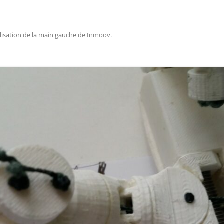
AUTOMATE CROUZET
LES ACTIONNEURS
SYSTÈME GROVE
LE LANGAGE POUR PROCESSI
CAMERA OPENMV
NTISSAGE
LA FOIRE AUX QUESTIONS
SYSTÈME DFROBOT
ARDUINO : PROGRAMMER AV
AS À PAS
lisation de la main gauche de Inmoov
.
VISUAL STUDIO
LOGICIEL PROFILAB
JOY-IT
JOY-IT :
ESSING
ANALOGI
MATÉRIEL POLOLU
DE L’HABITAT
RECONNAISSANCE VOCALE
MODULE 
ROGUE ROBOTICS LECTURE MP3
CARTE SON
ECRAN ( 4DSYSTEMS / NEXTION )
ECRAN 4
DRIVER MOTEUR PAS À PAS
ECRAN N
SERVOMOTEUR DYNAMIXEL
SERVO X
CARTE DIMENSION ENGINEERING
MODULE 