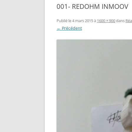
001- REDOHM INMOOV
RÉALISATION DIVERSES
BASE MOBILE HCR DFROBOT
ESP32 : APPRE
GROUPE MOTEUR PARALLAX
LES MOTEURS P
Publié le
4 mars 2015
à
1600 × 900
dans
Réa
← Précédent
BRAS ROBOTIQUE BRACCIO
PROJETS PROC
T050000
AMÉLIORATION 
TIR SPORTIF