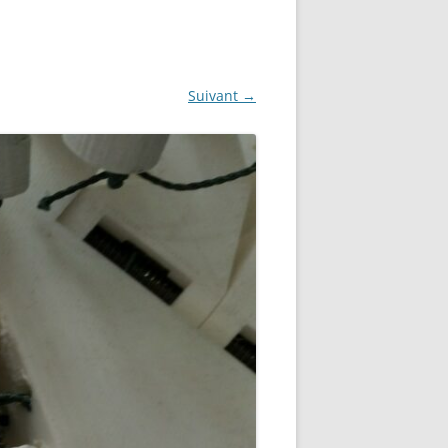
NG
NOS RÉALISATIONS EN 3D
EC
IMPRESSION 3D DU NET
Suivant →
 KY-053 CONVERTISSEUR
ZORTRAX M200 ET M300
QUE DIGITAL
IMPRESSION 3D : RETOUR
D’EXPÉRIENCE
EASYVR 3.0
DSYSTEMS
7 » GEN4-ULCD-70DCT-CLB-AR
EXTION
UTILISATION DE LA BIBLIOTHÈQUE
OFFICIELLE
M430-W350
FONCTIONNEMENT D’UN BOUTON
KANGAROO X2
POUSSOIR