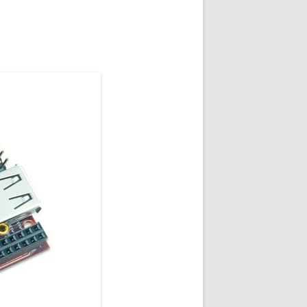
NG
NOS RÉALISATIONS EN 3D
EC
IMPRESSION 3D DU NET
 KY-053 CONVERTISSEUR
ZORTRAX M200 ET M300
QUE DIGITAL
IMPRESSION 3D : RETOUR
D’EXPÉRIENCE
EASYVR 3.0
DSYSTEMS
7 » GEN4-ULCD-70DCT-CLB-AR
EXTION
UTILISATION DE LA BIBLIOTHÈQUE
OFFICIELLE
M430-W350
FONCTIONNEMENT D’UN BOUTON
KANGAROO X2
POUSSOIR