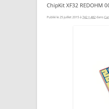
ChipKit XF32 REDOHM 0
RÉALISATION DIVERSES
BASE MOBILE HCR DFROBOT
ESP32 : APPRE
GROUPE MOTEUR PARALLAX
LES MOTEURS P
Publié le
25 juillet 2015
à
742 × 482
dans
Car
BRAS ROBOTIQUE BRACCIO
PROJETS PROC
T050000
AMÉLIORATION 
TIR SPORTIF