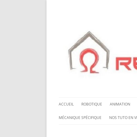
ACCUEIL
ROBOTIQUE
ANIMATION
NOS ROBOTS
HALLOWING M0
MÉCANIQUE SPÉCIFIQUE
NOS TUTO EN V
NOS CHÂSSIS
LED NEOPIXEL
ROUES MECANUM
NOS TUTO EN 