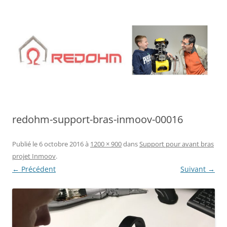
Aller
au
contenu
redohm-support-bras-inmoov-00016
Publié le
6 octobre 2016
à
1200 × 900
dans
Support pour avant bras
projet Inmoov
.
← Précédent
Suivant →