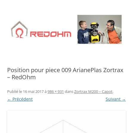
Aller
au
contenu
Position pour piece 009 ArianePlas Zortrax
– RedOhm
Publié le
16 mai 2017
à
986 × 931
dans
Zortrax M200 – Capot
.
← Précédent
Suivant →