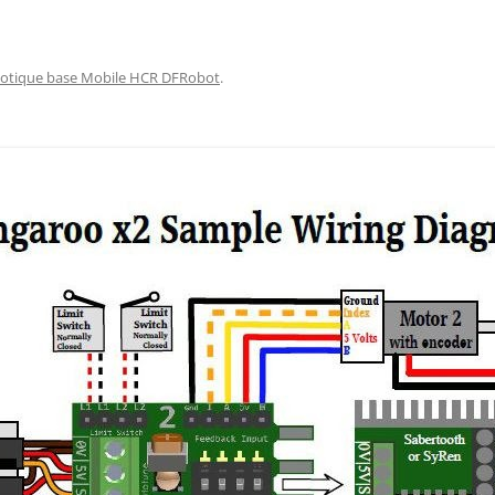
AUTOMATE CROUZET
LES ACTIONNEURS
SYSTÈME GROVE
LE LANGAGE POUR PROCESSI
CAMERA OPENMV
NTISSAGE
LA FOIRE AUX QUESTIONS
SYSTÈME DFROBOT
ARDUINO : PROGRAMMER AV
AS À PAS
otique base Mobile HCR DFRobot
.
VISUAL STUDIO
LOGICIEL PROFILAB
JOY-IT
JOY-IT :
ESSING
ANALOGI
MATÉRIEL POLOLU
DE L’HABITAT
RECONNAISSANCE VOCALE
MODULE 
ROGUE ROBOTICS LECTURE MP3
CARTE SON
ECRAN ( 4DSYSTEMS / NEXTION )
ECRAN 4
DRIVER MOTEUR PAS À PAS
ECRAN N
SERVOMOTEUR DYNAMIXEL
SERVO X
CARTE DIMENSION ENGINEERING
MODULE 