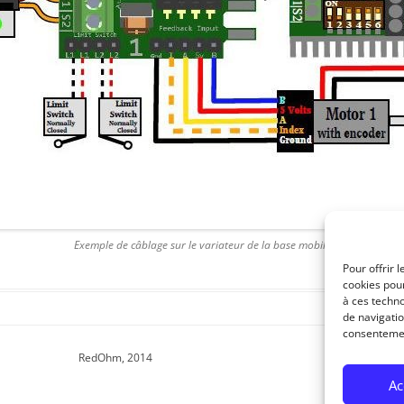
ENSEMBLE DES ACTIONNEURS
DIVERS MATERIELS
PROTECTI
MENU HARDWARE
Exemple de câblage sur le variateur de la base mobile
Pour offrir 
cookies pour
à ces techn
de navigatio
consentement
RedOhm, 2014
Ac