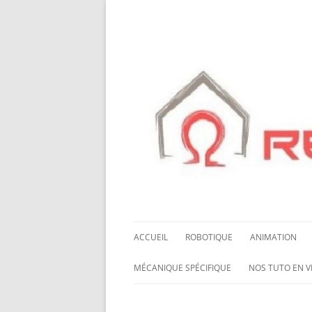
ACCUEIL
ROBOTIQUE
ANIMATION
NOS ROBOTS
HALLOWING M0
MÉCANIQUE SPÉCIFIQUE
NOS TUTO EN V
NOS CHÂSSIS
LED NEOPIXEL
ROUES MECANUM
NOS TUTO EN 