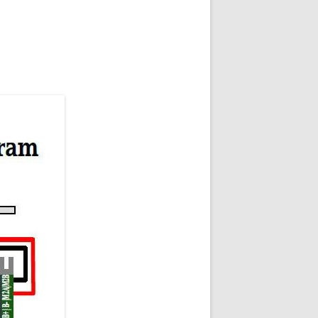
NG
NOS RÉALISATIONS EN 3D
EC
IMPRESSION 3D DU NET
 KY-053 CONVERTISSEUR
ZORTRAX M200 ET M300
QUE DIGITAL
IMPRESSION 3D : RETOUR
D’EXPÉRIENCE
EASYVR 3.0
DSYSTEMS
7 » GEN4-ULCD-70DCT-CLB-AR
EXTION
UTILISATION DE LA BIBLIOTHÈQUE
OFFICIELLE
M430-W350
FONCTIONNEMENT D’UN BOUTON
KANGAROO X2
POUSSOIR