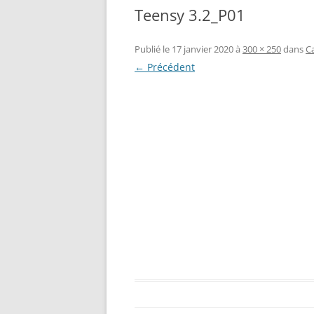
Teensy 3.2_P01
RÉALISATION DIVERSES
BASE MOBILE HCR DFROBOT
ESP32 : APPRE
GROUPE MOTEUR PARALLAX
LES MOTEURS P
Publié le
17 janvier 2020
à
300 × 250
dans
C
← Précédent
BRAS ROBOTIQUE BRACCIO
PROJETS PROC
T050000
AMÉLIORATION 
TIR SPORTIF