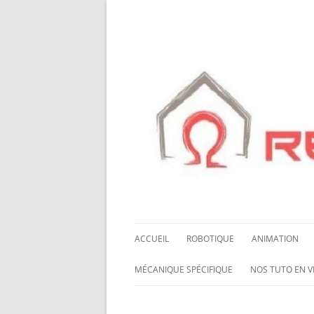
ACCUEIL
ROBOTIQUE
ANIMATION
NOS ROBOTS
HALLOWING M0
MÉCANIQUE SPÉCIFIQUE
NOS TUTO EN V
NOS CHÂSSIS
LED NEOPIXEL
ROUES MECANUM
NOS TUTO EN 