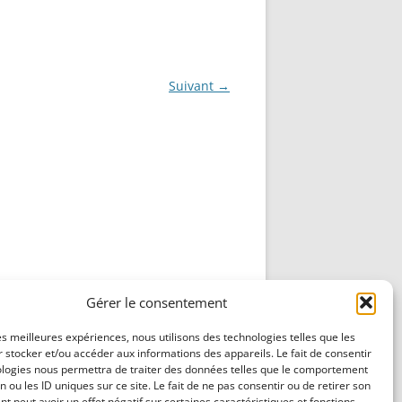
NG
NOS RÉALISATIONS EN 3D
EC
IMPRESSION 3D DU NET
Suivant →
 KY-053 CONVERTISSEUR
ZORTRAX M200 ET M300
QUE DIGITAL
IMPRESSION 3D : RETOUR
D’EXPÉRIENCE
EASYVR 3.0
DSYSTEMS
7 » GEN4-ULCD-70DCT-CLB-AR
Gérer le consentement
EXTION
UTILISATION DE LA BIBLIOTHÈQUE
OFFICIELLE
les meilleures expériences, nous utilisons des technologies telles que les
M430-W350
 stocker et/ou accéder aux informations des appareils. Le fait de consentir
FONCTIONNEMENT D’UN BOUTON
ologies nous permettra de traiter des données telles que le comportement
KANGAROO X2
n ou les ID uniques sur ce site. Le fait de ne pas consentir ou de retirer son
POUSSOIR
 peut avoir un effet négatif sur certaines caractéristiques et fonctions.