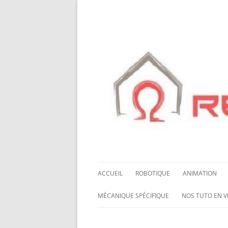
ACCUEIL
ROBOTIQUE
ANIMATION
NOS ROBOTS
HALLOWING M0
MÉCANIQUE SPÉCIFIQUE
NOS TUTO EN V
NOS CHÂSSIS
LED NEOPIXEL
ROUES MECANUM
NOS TUTO EN 