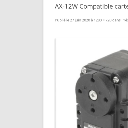
AX-12W Compatible carte
RÉALISATION DIVERSES
BASE MOBILE HCR DFROBOT
ESP32 : APPRE
GROUPE MOTEUR PARALLAX
LES MOTEURS P
Publié le
27 juin 2020
à
1280 × 720
dans
Pré
BRAS ROBOTIQUE BRACCIO
PROJETS PROC
T050000
AMÉLIORATION 
TIR SPORTIF