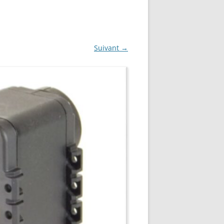
NG
NOS RÉALISATIONS EN 3D
EC
IMPRESSION 3D DU NET
Suivant →
 KY-053 CONVERTISSEUR
ZORTRAX M200 ET M300
QUE DIGITAL
IMPRESSION 3D : RETOUR
D’EXPÉRIENCE
EASYVR 3.0
DSYSTEMS
7 » GEN4-ULCD-70DCT-CLB-AR
EXTION
UTILISATION DE LA BIBLIOTHÈQUE
OFFICIELLE
M430-W350
FONCTIONNEMENT D’UN BOUTON
KANGAROO X2
POUSSOIR