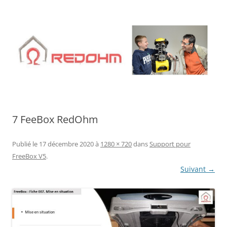
Aller
au
contenu
7 FeeBox RedOhm
Publié le
17 décembre 2020
à
1280 × 720
dans
Support pour
FreeBox V5
.
Suivant →