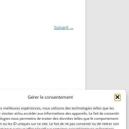
NG
NOS RÉALISATIONS EN 3D
EC
IMPRESSION 3D DU NET
Suivant →
 KY-053 CONVERTISSEUR
ZORTRAX M200 ET M300
QUE DIGITAL
IMPRESSION 3D : RETOUR
D’EXPÉRIENCE
EASYVR 3.0
DSYSTEMS
7 » GEN4-ULCD-70DCT-CLB-AR
Gérer le consentement
EXTION
UTILISATION DE LA BIBLIOTHÈQUE
OFFICIELLE
les meilleures expériences, nous utilisons des technologies telles que les
M430-W350
 stocker et/ou accéder aux informations des appareils. Le fait de consentir
FONCTIONNEMENT D’UN BOUTON
ologies nous permettra de traiter des données telles que le comportement
KANGAROO X2
n ou les ID uniques sur ce site. Le fait de ne pas consentir ou de retirer son
POUSSOIR
 peut avoir un effet négatif sur certaines caractéristiques et fonctions.