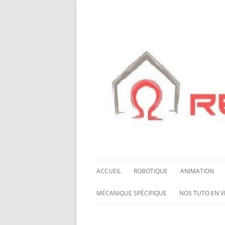
ACCUEIL
ROBOTIQUE
ANIMATION
NOS ROBOTS
HALLOWING M0
MÉCANIQUE SPÉCIFIQUE
NOS TUTO EN V
NOS CHÂSSIS
LED NEOPIXEL
ROUES MECANUM
NOS TUTO EN 