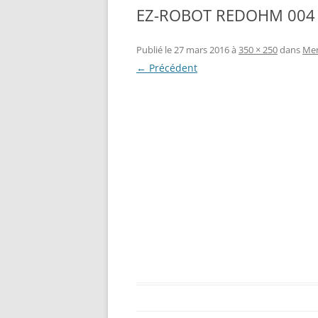
EZ-ROBOT REDOHM 004
RÉALISATION DIVERSES
BASE MOBILE HCR DFROBOT
ESP32 : APPRE
GROUPE MOTEUR PARALLAX
LES MOTEURS P
Publié le
27 mars 2016
à
350 × 250
dans
Men
← Précédent
BRAS ROBOTIQUE BRACCIO
PROJETS PROC
T050000
AMÉLIORATION 
TIR SPORTIF