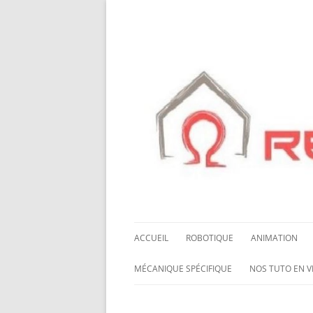
ACCUEIL
ROBOTIQUE
ANIMATION
NOS ROBOTS
HALLOWING M0
MÉCANIQUE SPÉCIFIQUE
NOS TUTO EN V
NOS CHÂSSIS
LED NEOPIXEL
ROUES MECANUM
NOS TUTO EN 