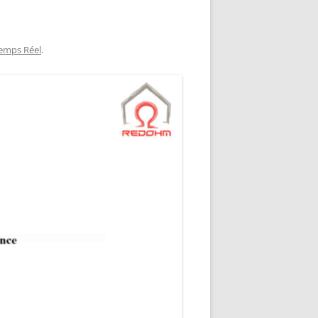
NG
NOS RÉALISATIONS EN 3D
EC
IMPRESSION 3D DU NET
Temps Réel
.
 KY-053 CONVERTISSEUR
ZORTRAX M200 ET M300
QUE DIGITAL
IMPRESSION 3D : RETOUR
D’EXPÉRIENCE
EASYVR 3.0
DSYSTEMS
7 » GEN4-ULCD-70DCT-CLB-AR
EXTION
UTILISATION DE LA BIBLIOTHÈQUE
OFFICIELLE
M430-W350
FONCTIONNEMENT D’UN BOUTON
KANGAROO X2
POUSSOIR