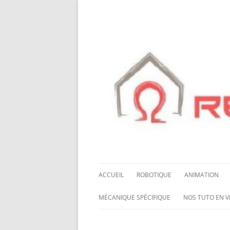
ACCUEIL
ROBOTIQUE
ANIMATION
NOS ROBOTS
HALLOWING M0
MÉCANIQUE SPÉCIFIQUE
NOS TUTO EN V
NOS CHÂSSIS
LED NEOPIXEL
ROUES MECANUM
NOS TUTO EN 