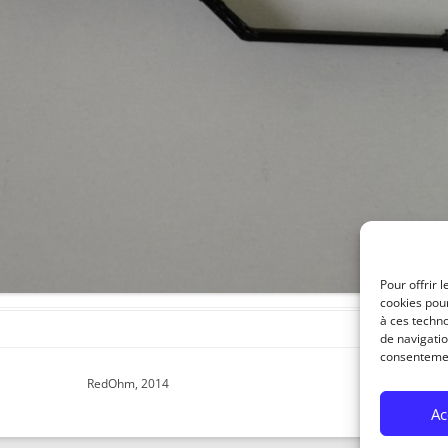
ENSEMBLE DES ACTIONNEURS
DIVERS MATERIELS
PROTECTI
MENU HARDWARE
Pour offrir 
cookies pour
à ces techn
de navigatio
consentement
RedOhm, 2014
Ac