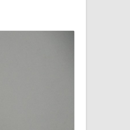
NG
NOS RÉALISATIONS EN 3D
EC
IMPRESSION 3D DU NET
 KY-053 CONVERTISSEUR
ZORTRAX M200 ET M300
QUE DIGITAL
IMPRESSION 3D : RETOUR
D’EXPÉRIENCE
EASYVR 3.0
DSYSTEMS
7 » GEN4-ULCD-70DCT-CLB-AR
EXTION
UTILISATION DE LA BIBLIOTHÈQUE
OFFICIELLE
M430-W350
FONCTIONNEMENT D’UN BOUTON
KANGAROO X2
POUSSOIR