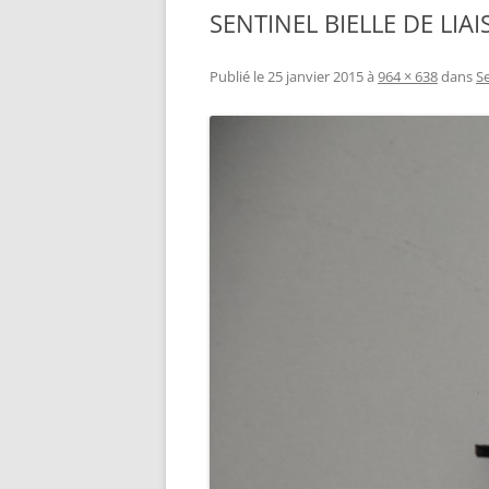
SENTINEL BIELLE DE LIA
RÉALISATION DIVERSES
BASE MOBILE HCR DFROBOT
ESP32 : APPRE
GROUPE MOTEUR PARALLAX
LES MOTEURS P
Publié le
25 janvier 2015
à
964 × 638
dans
Se
BRAS ROBOTIQUE BRACCIO
PROJETS PROC
T050000
AMÉLIORATION 
TIR SPORTIF