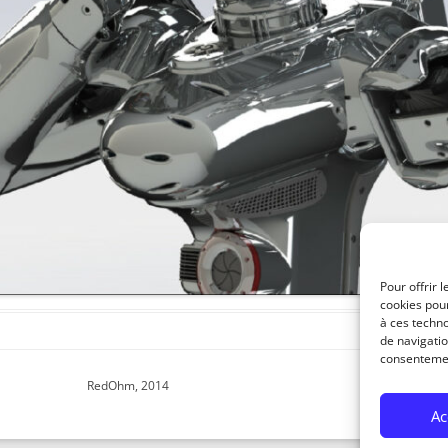
ENSEMBLE DES ACTIONNEURS
DIVERS MATERIELS
PROTECTI
MENU HARDWARE
Pour offrir 
cookies pour
à ces techn
de navigatio
consentement
RedOhm, 2014
Ac