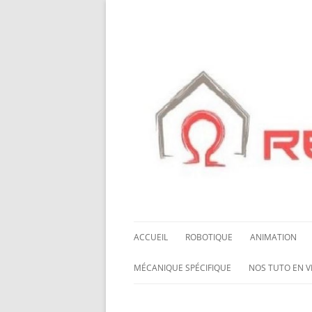
ACCUEIL
ROBOTIQUE
ANIMATION
NOS ROBOTS
HALLOWING M0
MÉCANIQUE SPÉCIFIQUE
NOS TUTO EN V
NOS CHÂSSIS
LED NEOPIXEL
ROUES MECANUM
NOS TUTO EN 