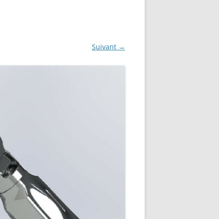
NG
NOS RÉALISATIONS EN 3D
EC
IMPRESSION 3D DU NET
Suivant →
 KY-053 CONVERTISSEUR
ZORTRAX M200 ET M300
QUE DIGITAL
IMPRESSION 3D : RETOUR
D’EXPÉRIENCE
EASYVR 3.0
DSYSTEMS
7 » GEN4-ULCD-70DCT-CLB-AR
EXTION
UTILISATION DE LA BIBLIOTHÈQUE
OFFICIELLE
M430-W350
FONCTIONNEMENT D’UN BOUTON
KANGAROO X2
POUSSOIR