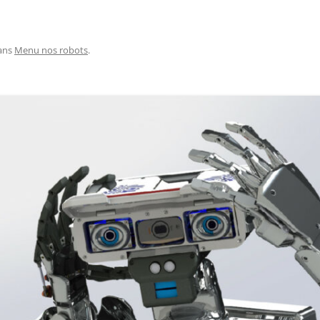
AUTOMATE CROUZET
LES ACTIONNEURS
SYSTÈME GROVE
LE LANGAGE POUR PROCESSI
CAMERA OPENMV
NTISSAGE
LA FOIRE AUX QUESTIONS
SYSTÈME DFROBOT
ARDUINO : PROGRAMMER AV
AS À PAS
ans
Menu nos robots
.
VISUAL STUDIO
LOGICIEL PROFILAB
JOY-IT
JOY-IT :
ESSING
ANALOGI
MATÉRIEL POLOLU
DE L’HABITAT
RECONNAISSANCE VOCALE
MODULE 
ROGUE ROBOTICS LECTURE MP3
CARTE SON
ECRAN ( 4DSYSTEMS / NEXTION )
ECRAN 4
DRIVER MOTEUR PAS À PAS
ECRAN N
SERVOMOTEUR DYNAMIXEL
SERVO X
CARTE DIMENSION ENGINEERING
MODULE 