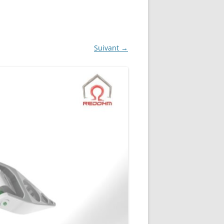
NG
NOS RÉALISATIONS EN 3D
EC
IMPRESSION 3D DU NET
Suivant →
 KY-053 CONVERTISSEUR
ZORTRAX M200 ET M300
QUE DIGITAL
IMPRESSION 3D : RETOUR
D’EXPÉRIENCE
EASYVR 3.0
DSYSTEMS
7 » GEN4-ULCD-70DCT-CLB-AR
EXTION
UTILISATION DE LA BIBLIOTHÈQUE
OFFICIELLE
M430-W350
FONCTIONNEMENT D’UN BOUTON
KANGAROO X2
POUSSOIR