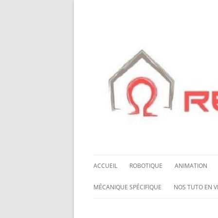
ACCUEIL
ROBOTIQUE
ANIMATION
NOS ROBOTS
HALLOWING M0
MÉCANIQUE SPÉCIFIQUE
NOS TUTO EN V
NOS CHÂSSIS
LED NEOPIXEL
ROUES MECANUM
NOS TUTO EN 