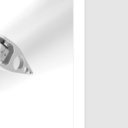
DÉCODAGE COMPLET VERSION
REDOHM
ON : PORTE FUSIBLE