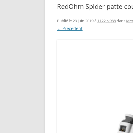
RedOhm Spider patte co
RÉALISATION DIVERSES
BASE MOBILE HCR DFROBOT
ESP32 : APPRE
GROUPE MOTEUR PARALLAX
LES MOTEURS P
Publié le
29 juin 2019
à
1122 × 988
dans
Men
← Précédent
BRAS ROBOTIQUE BRACCIO
PROJETS PROC
T050000
AMÉLIORATION 
TIR SPORTIF