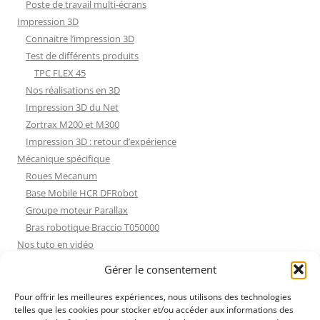
Poste de travail multi-écrans
Impression 3D
Connaitre l’impression 3D
Test de différents produits
TPC FLEX 45
Nos réalisations en 3D
Impression 3D du Net
Zortrax M200 et M300
Impression 3D : retour d’expérience
Mécanique spécifique
Roues Mecanum
Base Mobile HCR DFRobot
Groupe moteur Parallax
Bras robotique Braccio T050000
Nos tuto en vidéo
Nos tuto en vidéo
Gérer le consentement
ESP32 : Apprentissage
Les Moteurs Pas à Pas
Pour offrir les meilleures expériences, nous utilisons des technologies
telles que les cookies pour stocker et/ou accéder aux informations des
Projets Processing