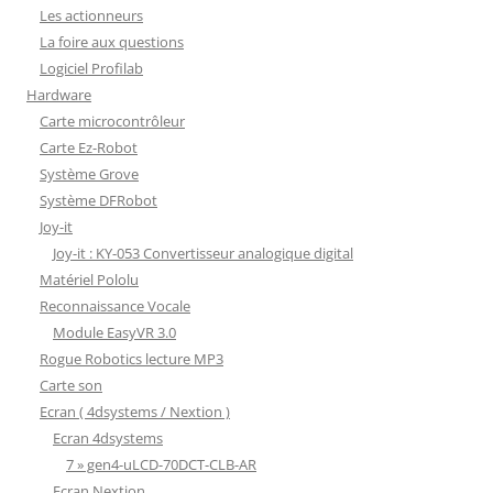
Les actionneurs
La foire aux questions
Logiciel Profilab
Hardware
Carte microcontrôleur
Carte Ez-Robot
Système Grove
Système DFRobot
Joy-it
Joy-it : KY-053 Convertisseur analogique digital
Matériel Pololu
Reconnaissance Vocale
Module EasyVR 3.0
Rogue Robotics lecture MP3
Carte son
Ecran ( 4dsystems / Nextion )
Ecran 4dsystems
7 » gen4-uLCD-70DCT-CLB-AR
Ecran Nextion