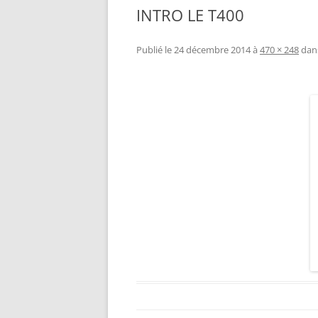
INTRO LE T400
RÉALISATION DIVERSES
BASE MOBILE HCR DFROBOT
ESP32 : APPRE
GROUPE MOTEUR PARALLAX
LES MOTEURS P
Publié le
24 décembre 2014
à
470 × 248
dan
BRAS ROBOTIQUE BRACCIO
PROJETS PROC
T050000
AMÉLIORATION 
TIR SPORTIF