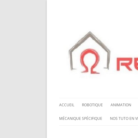
ACCUEIL
ROBOTIQUE
ANIMATION
NOS ROBOTS
HALLOWING M0
MÉCANIQUE SPÉCIFIQUE
NOS TUTO EN V
NOS CHÂSSIS
LED NEOPIXEL
ROUES MECANUM
NOS TUTO EN 