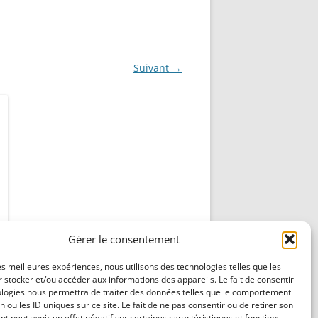
NG
NOS RÉALISATIONS EN 3D
EC
IMPRESSION 3D DU NET
Suivant →
 KY-053 CONVERTISSEUR
ZORTRAX M200 ET M300
QUE DIGITAL
IMPRESSION 3D : RETOUR
D’EXPÉRIENCE
EASYVR 3.0
DSYSTEMS
7 » GEN4-ULCD-70DCT-CLB-AR
Gérer le consentement
EXTION
UTILISATION DE LA BIBLIOTHÈQUE
OFFICIELLE
les meilleures expériences, nous utilisons des technologies telles que les
M430-W350
 stocker et/ou accéder aux informations des appareils. Le fait de consentir
FONCTIONNEMENT D’UN BOUTON
ologies nous permettra de traiter des données telles que le comportement
KANGAROO X2
n ou les ID uniques sur ce site. Le fait de ne pas consentir ou de retirer son
POUSSOIR
 peut avoir un effet négatif sur certaines caractéristiques et fonctions.