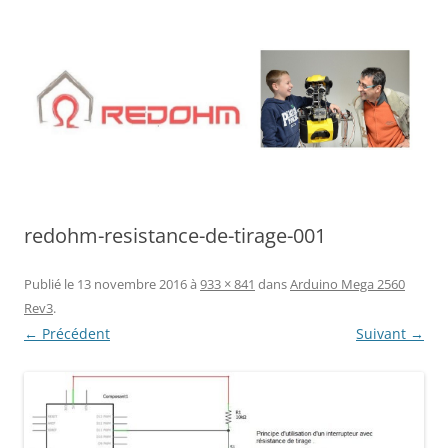
Aller
au
contenu
redohm-resistance-de-tirage-001
Publié le
13 novembre 2016
à
933 × 841
dans
Arduino Mega 2560
Rev3
.
← Précédent
Suivant →