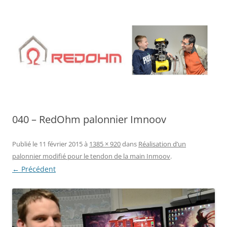
Aller
au
contenu
040 – RedOhm palonnier Imnoov
Publié le
11 février 2015
à
1385 × 920
dans
Réalisation d’un
palonnier modifié pour le tendon de la main Inmoov
.
← Précédent