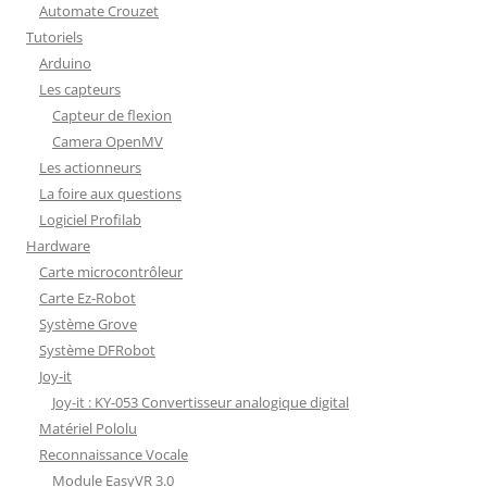
Automate Crouzet
Tutoriels
Arduino
Les capteurs
Capteur de flexion
Camera OpenMV
Les actionneurs
La foire aux questions
Logiciel Profilab
Hardware
Carte microcontrôleur
Carte Ez-Robot
Système Grove
Système DFRobot
Joy-it
Joy-it : KY-053 Convertisseur analogique digital
Matériel Pololu
Reconnaissance Vocale
Module EasyVR 3.0