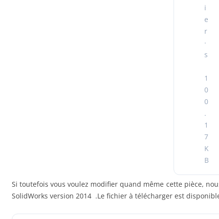
i
e
r
·
s
1
0
0
.
1
7
K
B
Si toutefois vous voulez modifier quand même cette pièce, nous
SolidWorks version 2014 .Le fichier à télécharger est disponibl