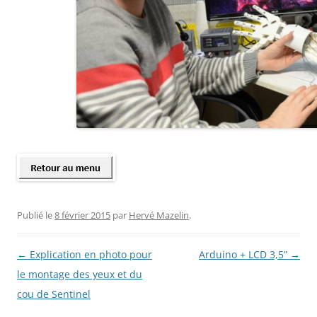
Publié le
8 février 2015
par
Hervé Mazelin
.
Navigation
←
Explication en photo pour
Arduino + LCD 3,5”
→
des
le montage des yeux et du
articles
cou de Sentinel