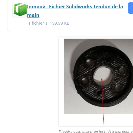
Inmoov : Fichier Solidworks tendon de la
main
1 fichier·s
199.98 KB
Il faudra aussi utiliser un foret de 8 mm pour a