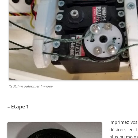
RedOhm palonnier Imnoov
– Etape 1
Imprimez vos 
désirée, en 
plus ou moins 