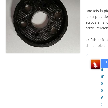
Une fois la p
le surplus de
écrous ainsi q
corde (tendon
Le fichier à 
disponible ci
I
I
n
m
o
o
v
: