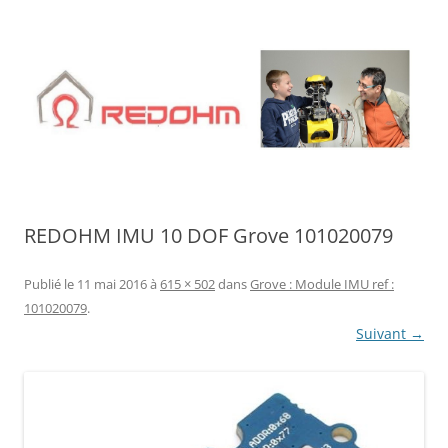
Aller
au
contenu
REDOHM IMU 10 DOF Grove 101020079
Publié le
11 mai 2016
à
615 × 502
dans
Grove : Module IMU ref :
101020079
.
Suivant →