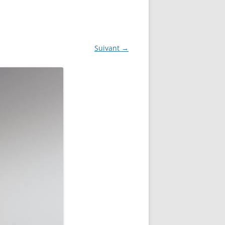
NG
NOS RÉALISATIONS EN 3D
EC
IMPRESSION 3D DU NET
Suivant →
 KY-053 CONVERTISSEUR
ZORTRAX M200 ET M300
QUE DIGITAL
IMPRESSION 3D : RETOUR
D’EXPÉRIENCE
EASYVR 3.0
DSYSTEMS
7 » GEN4-ULCD-70DCT-CLB-AR
EXTION
UTILISATION DE LA BIBLIOTHÈQUE
OFFICIELLE
M430-W350
FONCTIONNEMENT D’UN BOUTON
KANGAROO X2
POUSSOIR