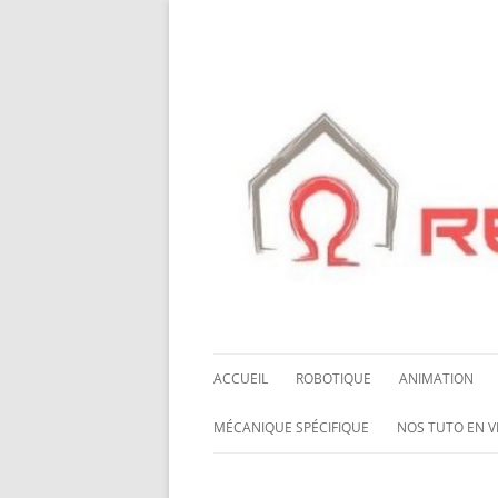
ACCUEIL
ROBOTIQUE
ANIMATION
NOS ROBOTS
HALLOWING M0
MÉCANIQUE SPÉCIFIQUE
NOS TUTO EN V
NOS CHÂSSIS
LED NEOPIXEL
ROUES MECANUM
NOS TUTO EN 