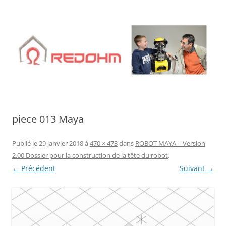
Aller
au
contenu
piece 013 Maya
Publié le
29 janvier 2018
à
470 × 473
dans
ROBOT MAYA – Version
2.00 Dossier pour la construction de la tête du robot
.
← Précédent
Suivant →