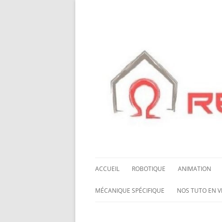
ACCUEIL
ROBOTIQUE
ANIMATION
NOS ROBOTS
HALLOWING M0
MÉCANIQUE SPÉCIFIQUE
NOS TUTO EN V
NOS CHÂSSIS
LED NEOPIXEL
ROUES MECANUM
NOS TUTO EN 