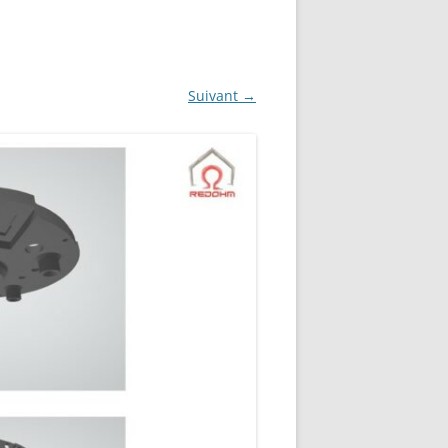
NG
NOS RÉALISATIONS EN 3D
EC
IMPRESSION 3D DU NET
Suivant →
 KY-053 CONVERTISSEUR
ZORTRAX M200 ET M300
QUE DIGITAL
IMPRESSION 3D : RETOUR
D’EXPÉRIENCE
EASYVR 3.0
DSYSTEMS
7 » GEN4-ULCD-70DCT-CLB-AR
EXTION
UTILISATION DE LA BIBLIOTHÈQUE
OFFICIELLE
M430-W350
FONCTIONNEMENT D’UN BOUTON
KANGAROO X2
POUSSOIR