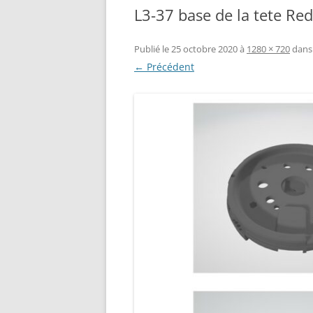
L3-37 base de la tete R
RÉALISATION DIVERSES
BASE MOBILE HCR DFROBOT
ESP32 : APPRE
GROUPE MOTEUR PARALLAX
LES MOTEURS P
Publié le
25 octobre 2020
à
1280 × 720
dan
← Précédent
BRAS ROBOTIQUE BRACCIO
PROJETS PROC
T050000
AMÉLIORATION 
TIR SPORTIF