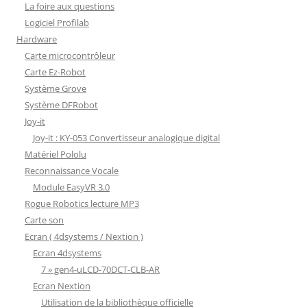
La foire aux questions
Logiciel Profilab
Hardware
Carte microcontrôleur
Carte Ez-Robot
Système Grove
Système DFRobot
Joy-it
Joy-it : KY-053 Convertisseur analogique digital
Matériel Pololu
Reconnaissance Vocale
Module EasyVR 3.0
Rogue Robotics lecture MP3
Carte son
Ecran ( 4dsystems / Nextion )
Ecran 4dsystems
7 » gen4-uLCD-70DCT-CLB-AR
Ecran Nextion
Utilisation de la bibliothèque officielle