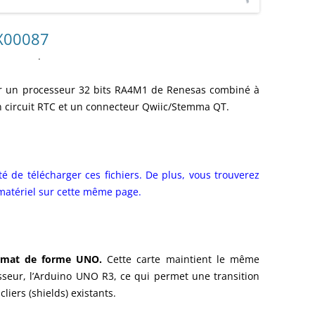
ENSEMBLE DES ACTIONNEURS
BX00087
DIVERS MATERIELS
PROTECTI
.
MENU HARDWARE
r un processeur 32 bits RA4M1 de Renesas combiné à
un circuit RTC et un connecteur Qwiic/Stemma QT.
té de télécharger ces fichiers. De plus, vous trouverez
 matériel sur cette même page.
format de forme UNO.
Cette carte maintient le même
seur, l’Arduino UNO R3, ce qui permet une transition
liers (shields) existants.