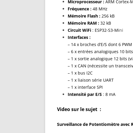
Microprocesseur :
ARM Cortex-
Fréquence :
48 MHz
Mémoire Flash :
256 kB
Mémoire RAM :
32 kB
Circuit WiFi
: ESP32-S3-Mi
ni
Interfaces :
– 14 x broches d’E/S dont 6 PWM
– 6 x entrées analogiques 10 bits
– 1 x sortie analogique 12 bits (
– 1 x CAN (nécessite un transcei
– 1 x bus I2C
– 1 x liaison série UART
– 1 x interface SPI
Intensité par E/S
: 8 mA
Video sur le sujet :
Surveillance de Potentiomètre avec 