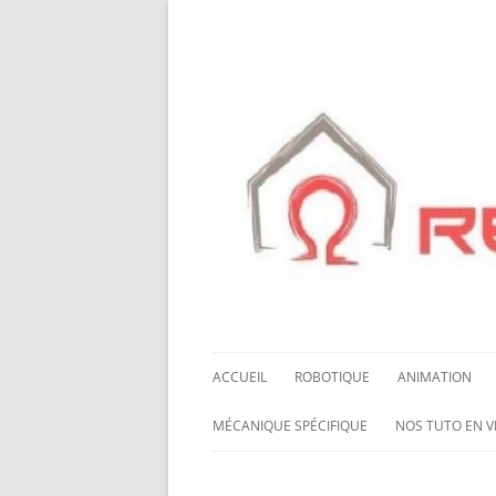
ACCUEIL
ROBOTIQUE
ANIMATION
NOS ROBOTS
HALLOWING M0
MÉCANIQUE SPÉCIFIQUE
NOS TUTO EN V
NOS CHÂSSIS
LED NEOPIXEL
ROUES MECANUM
NOS TUTO EN 