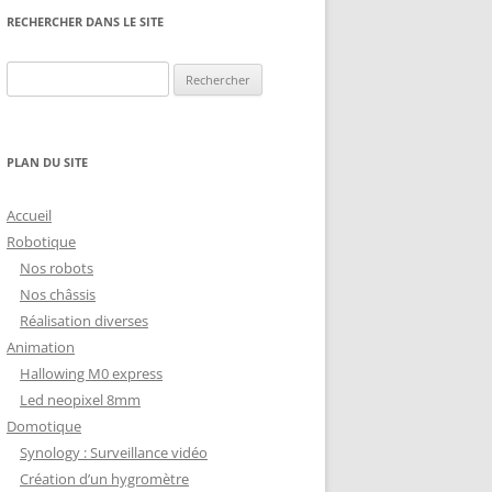
NG
NOS RÉALISATIONS EN 3D
RECHERCHER DANS LE SITE
EC
IMPRESSION 3D DU NET
Rechercher :
 KY-053 CONVERTISSEUR
ZORTRAX M200 ET M300
QUE DIGITAL
IMPRESSION 3D : RETOUR
PLAN DU SITE
D’EXPÉRIENCE
EASYVR 3.0
Accueil
Robotique
Nos robots
Nos châssis
Réalisation diverses
DSYSTEMS
7 » GEN4-ULCD-70DCT-CLB-AR
Animation
Hallowing M0 express
EXTION
UTILISATION DE LA BIBLIOTHÈQUE
Led neopixel 8mm
OFFICIELLE
M430-W350
Domotique
FONCTIONNEMENT D’UN BOUTON
Synology : Surveillance vidéo
KANGAROO X2
POUSSOIR
Création d’un hygromètre