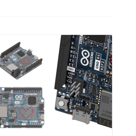
AUTOMATE CROUZET
LES ACTIONNEURS
SYSTÈME GROVE
LE LANGAGE POUR PROCESSI
CAMERA OPENMV
NTISSAGE
LA FOIRE AUX QUESTIONS
SYSTÈME DFROBOT
ARDUINO : PROGRAMMER AV
AS À PAS
VISUAL STUDIO
LOGICIEL PROFILAB
JOY-IT
JOY-IT :
ESSING
ANALOGI
MATÉRIEL POLOLU
DE L’HABITAT
RECONNAISSANCE VOCALE
MODULE 
ROGUE ROBOTICS LECTURE MP3
CARTE SON
ECRAN ( 4DSYSTEMS / NEXTION )
ECRAN 4
DRIVER MOTEUR PAS À PAS
ECRAN N
SERVOMOTEUR DYNAMIXEL
SERVO X
CARTE DIMENSION ENGINEERING
MODULE 