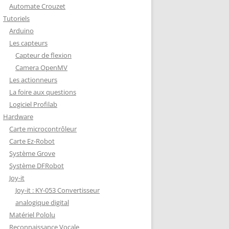
Automate Crouzet
DÉCODAGE COMPLET VERSION
Tutoriels
REDOHM
Arduino
ON : PORTE FUSIBLE
Les capteurs
Capteur de flexion
Camera OpenMV
Les actionneurs
La foire aux questions
Logiciel Profilab
Hardware
Carte microcontrôleur
Carte Ez-Robot
Système Grove
Système DFRobot
Joy-it
Joy-it : KY-053 Convertisseur
analogique digital
Matériel Pololu
Reconnaissance Vocale