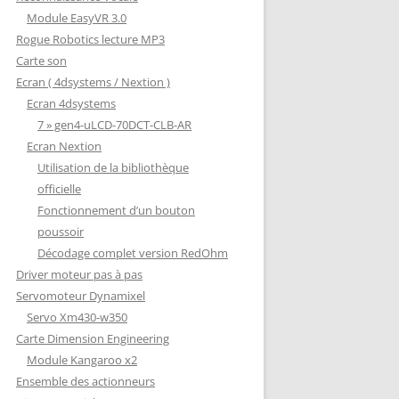
Module EasyVR 3.0
Rogue Robotics lecture MP3
Carte son
Ecran ( 4dsystems / Nextion )
Ecran 4dsystems
7 » gen4-uLCD-70DCT-CLB-AR
Ecran Nextion
Utilisation de la bibliothèque
officielle
Fonctionnement d’un bouton
poussoir
Décodage complet version RedOhm
Driver moteur pas à pas
Servomoteur Dynamixel
Servo Xm430-w350
Carte Dimension Engineering
Module Kangaroo x2
Ensemble des actionneurs