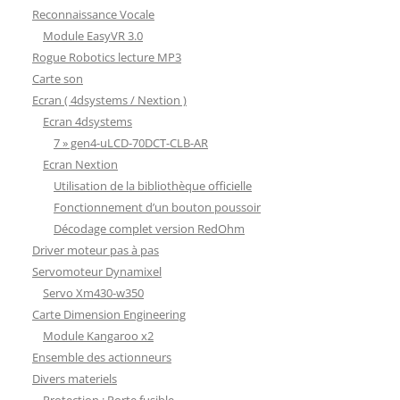
Reconnaissance Vocale
Module EasyVR 3.0
Rogue Robotics lecture MP3
Carte son
Ecran ( 4dsystems / Nextion )
Ecran 4dsystems
7 » gen4-uLCD-70DCT-CLB-AR
Ecran Nextion
Utilisation de la bibliothèque officielle
Fonctionnement d’un bouton poussoir
Décodage complet version RedOhm
Driver moteur pas à pas
Servomoteur Dynamixel
Servo Xm430-w350
Carte Dimension Engineering
Module Kangaroo x2
Ensemble des actionneurs
Divers materiels
Protection : Porte fusible