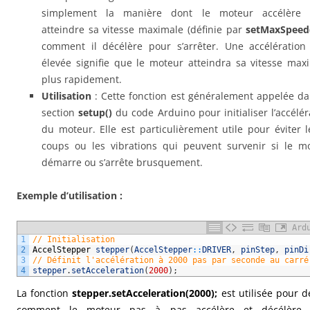
simplement la manière dont le moteur accélère 
atteindre sa vitesse maximale (définie par
setMaxSpeed
comment il décélère pour s’arrêter. Une accélération
élevée signifie que le moteur atteindra sa vitesse max
plus rapidement.
Utilisation
: Cette fonction est généralement appelée da
section
setup()
du code Arduino pour initialiser l’accélér
du moteur. Elle est particulièrement utile pour éviter l
coups ou les vibrations qui peuvent survenir si le m
démarre ou s’arrête brusquement.
Exemple d’utilisation :
Ard
1
// Initialisation
2
AccelStepper
stepper
(
AccelStepper
::
DRIVER
,
pinStep
,
pinDi
3
// Définit l'accélération à 2000 pas par seconde au carré
4
stepper
.
setAcceleration
(
2000
)
;
La fonction
stepper.setAcceleration
(2000);
est utilisée pour dé
comment le moteur pas à pas accélère et décélère.