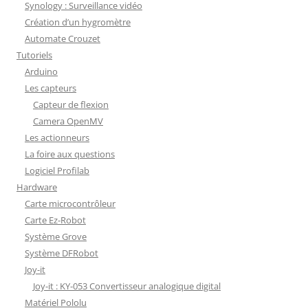
Synology : Surveillance vidéo
Création d’un hygromètre
Automate Crouzet
Tutoriels
Arduino
Les capteurs
Capteur de flexion
Camera OpenMV
Les actionneurs
La foire aux questions
Logiciel Profilab
Hardware
Carte microcontrôleur
Carte Ez-Robot
Système Grove
Système DFRobot
Joy-it
Joy-it : KY-053 Convertisseur analogique digital
Matériel Pololu