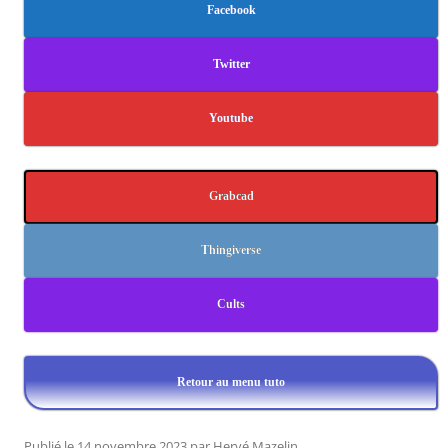
Facebook
Twitter
Youtube
Grabcad
Thingiverse
Cults
Retour au menu tuto
Publié le
14 novembre 2023
par
Hervé Mazelin
.