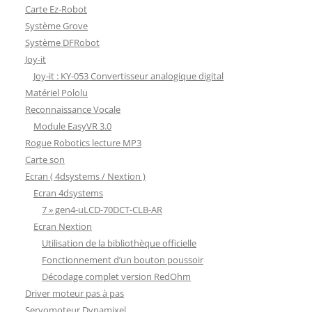
Carte Ez-Robot
Système Grove
Système DFRobot
Joy-it
Joy-it : KY-053 Convertisseur analogique digital
Matériel Pololu
Reconnaissance Vocale
Module EasyVR 3.0
Rogue Robotics lecture MP3
Carte son
Ecran ( 4dsystems / Nextion )
Ecran 4dsystems
7 » gen4-uLCD-70DCT-CLB-AR
Ecran Nextion
Utilisation de la bibliothèque officielle
Fonctionnement d’un bouton poussoir
Décodage complet version RedOhm
Driver moteur pas à pas
Servomoteur Dynamixel