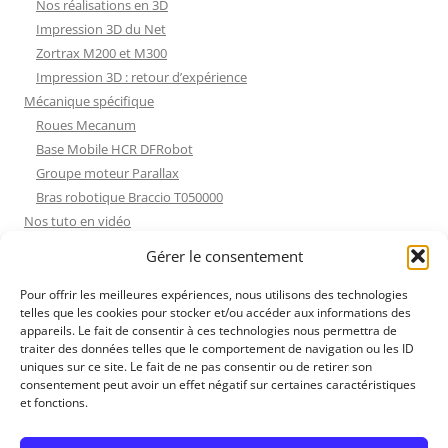
Nos réalisations en 3D
Impression 3D du Net
Zortrax M200 et M300
Impression 3D : retour d’expérience
Mécanique spécifique
Roues Mecanum
Base Mobile HCR DFRobot
Groupe moteur Parallax
Bras robotique Braccio T050000
Nos tuto en vidéo
Nos tuto en vidéo
Gérer le consentement
ESP32 : Apprentissage
Les Moteurs Pas à Pas
Pour offrir les meilleures expériences, nous utilisons des technologies
telles que les cookies pour stocker et/ou accéder aux informations des
Projets Processing
appareils. Le fait de consentir à ces technologies nous permettra de
Amélioration de l’habitat
traiter des données telles que le comportement de navigation ou les ID
Tir sportif
uniques sur ce site. Le fait de ne pas consentir ou de retirer son
consentement peut avoir un effet négatif sur certaines caractéristiques
Fichiers dessin
et fonctions.
Fichiers dessin
Contact et mentions légales