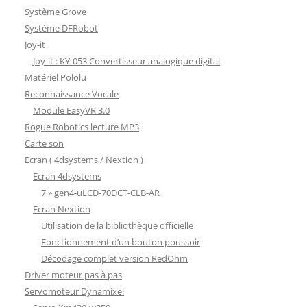
Système Grove
Système DFRobot
Joy-it
Joy-it : KY-053 Convertisseur analogique digital
Matériel Pololu
Reconnaissance Vocale
Module EasyVR 3.0
Rogue Robotics lecture MP3
Carte son
Ecran ( 4dsystems / Nextion )
Ecran 4dsystems
7 » gen4-uLCD-70DCT-CLB-AR
Ecran Nextion
Utilisation de la bibliothèque officielle
Fonctionnement d’un bouton poussoir
Décodage complet version RedOhm
Driver moteur pas à pas
Servomoteur Dynamixel