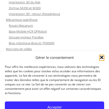
Impression 3D du Net
Zortrax M200 et M300
Impression 3D : retour d’expérience
Mécanique spécifique
Roues Mecanum
Base Mobile HCR DFRobot
Groupe moteur Parallax
Bras robotique Braccio T050000
Nos tuto en vidéo
Nos tuto en vidéo
Gérer le consentement
ESP32 : Apprentissage
Les Moteurs Pas à Pas
Pour offrir les meilleures expériences, nous utilisons des technologies
telles que les cookies pour stocker et/ou accéder aux informations des
Projets Processing
appareils. Le fait de consentir à ces technologies nous permettra de
Amélioration de l’habitat
traiter des données telles que le comportement de navigation ou les ID
Tir sportif
uniques sur ce site. Le fait de ne pas consentir ou de retirer son
consentement peut avoir un effet négatif sur certaines caractéristiques
Fichiers dessin
et fonctions.
Fichiers dessin
Contact et mentions légales
Accepter