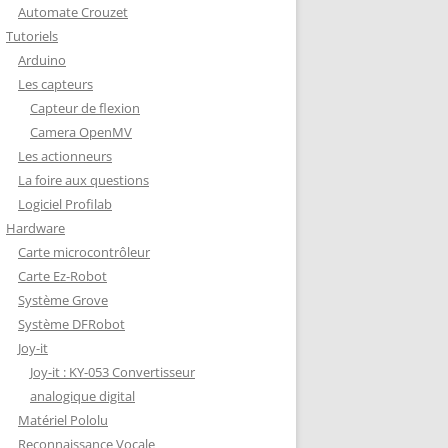
Automate Crouzet
DÉCODAGE COMPLET VERSION
Tutoriels
REDOHM
Arduino
ON : PORTE FUSIBLE
Les capteurs
Capteur de flexion
Camera OpenMV
Les actionneurs
La foire aux questions
Logiciel Profilab
Hardware
Carte microcontrôleur
Carte Ez-Robot
Système Grove
Système DFRobot
Joy-it
Joy-it : KY-053 Convertisseur
analogique digital
Matériel Pololu
Reconnaissance Vocale