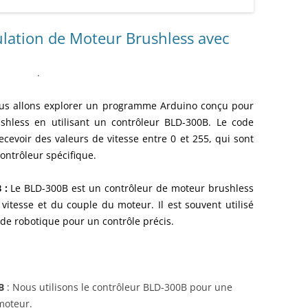
ENSEMBLE DES ACTIONNEURS
ulation de Moteur Brushless avec
DIVERS MATERIELS
PROTECTI
MENU HARDWARE
.
ous allons explorer un programme Arduino conçu pour
ushless en utilisant un contrôleur BLD-300B. Le code
ecevoir des valeurs de vitesse entre 0 et 255, qui sont
ontrôleur spécifique.
 :
Le BLD-300B est un contrôleur de moteur brushless
vitesse et du couple du moteur. Il est souvent utilisé
 de robotique pour un contrôle précis.
B
: Nous utilisons le contrôleur BLD-300B pour une
moteur.