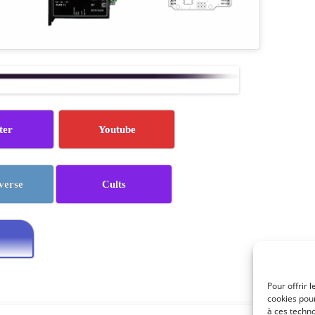
ter
Youtube
verse
Cults
Pour offrir 
cookies pour
à ces techn