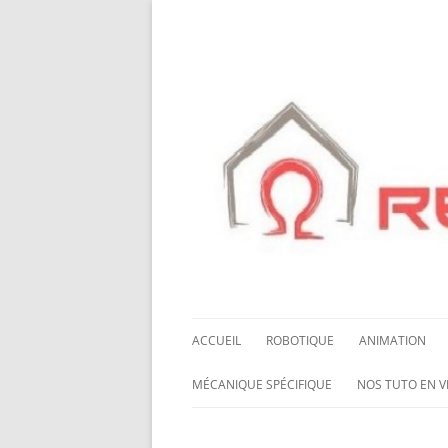
ACCUEIL
ROBOTIQUE
ANIMATION
NOS ROBOTS
HALLOWING M0
MÉCANIQUE SPÉCIFIQUE
NOS TUTO EN V
NOS CHÂSSIS
LED NEOPIXEL
ROUES MECANUM
NOS TUTO EN 