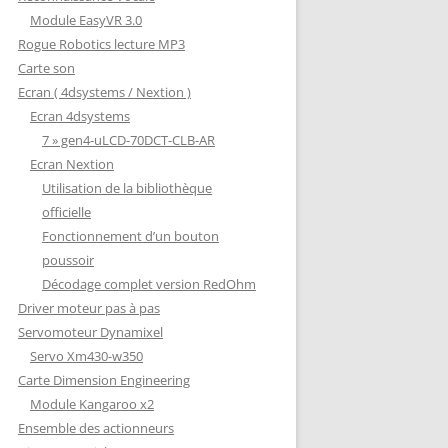
Module EasyVR 3.0
Rogue Robotics lecture MP3
Carte son
Ecran ( 4dsystems / Nextion )
Ecran 4dsystems
7 » gen4-uLCD-70DCT-CLB-AR
Ecran Nextion
Utilisation de la bibliothèque
officielle
Fonctionnement d’un bouton
poussoir
Décodage complet version RedOhm
Driver moteur pas à pas
Servomoteur Dynamixel
Servo Xm430-w350
Carte Dimension Engineering
Module Kangaroo x2
Ensemble des actionneurs