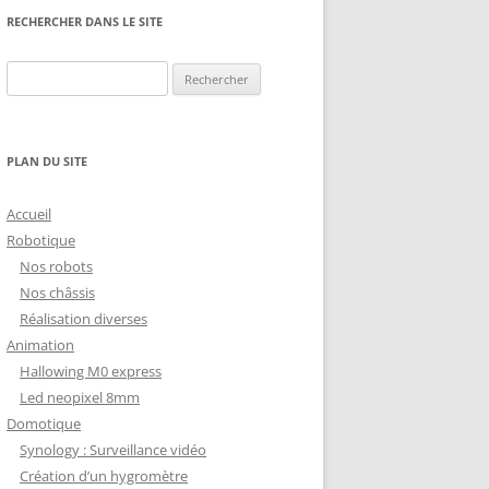
NG
NOS RÉALISATIONS EN 3D
RECHERCHER DANS LE SITE
EC
IMPRESSION 3D DU NET
Rechercher :
 KY-053 CONVERTISSEUR
ZORTRAX M200 ET M300
QUE DIGITAL
IMPRESSION 3D : RETOUR
PLAN DU SITE
D’EXPÉRIENCE
EASYVR 3.0
Accueil
Robotique
Nos robots
Nos châssis
Réalisation diverses
DSYSTEMS
7 » GEN4-ULCD-70DCT-CLB-AR
Animation
Hallowing M0 express
EXTION
UTILISATION DE LA BIBLIOTHÈQUE
Led neopixel 8mm
OFFICIELLE
M430-W350
Domotique
FONCTIONNEMENT D’UN BOUTON
Synology : Surveillance vidéo
KANGAROO X2
POUSSOIR
Création d’un hygromètre