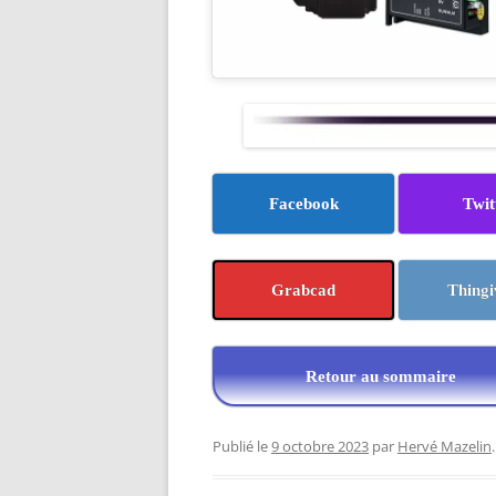
Facebook
Twit
Grabcad
Thingi
Retour au sommaire
Publié le
9 octobre 2023
par
Hervé Mazelin
.