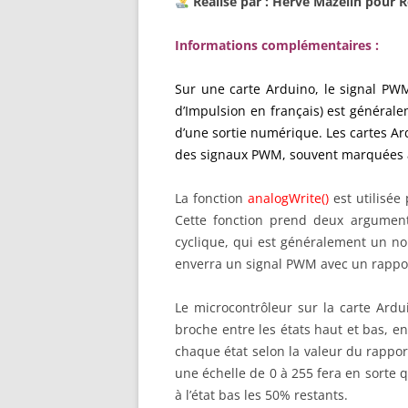
Réalisé par : Hervé Mazelin pour
Informations complémentaires :
Sur une carte Arduino, le signal PW
d’Impulsion en français) est générale
d’une sortie numérique. Les cartes A
des signaux PWM, souvent marquées a
La fonction
analogWrite()
est utilisée
Cette fonction prend deux argument
cyclique, qui est généralement un n
enverra un signal PWM avec un rappor
Le microcontrôleur sur la carte Ard
broche entre les états haut et bas, e
chaque état selon la valeur du rappor
une échelle de 0 à 255 fera en sorte q
à l’état bas les 50% restants.