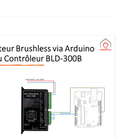
AUTOMATE CROUZET
LES ACTIONNEURS
SYSTÈME GROVE
LE LANGAGE POUR PROCESSI
CAMERA OPENMV
NTISSAGE
LA FOIRE AUX QUESTIONS
SYSTÈME DFROBOT
ARDUINO : PROGRAMMER AV
AS À PAS
VISUAL STUDIO
LOGICIEL PROFILAB
JOY-IT
JOY-IT :
ESSING
ANALOGI
MATÉRIEL POLOLU
DE L’HABITAT
RECONNAISSANCE VOCALE
MODULE 
ROGUE ROBOTICS LECTURE MP3
CARTE SON
ECRAN ( 4DSYSTEMS / NEXTION )
ECRAN 4
DRIVER MOTEUR PAS À PAS
ECRAN N
SERVOMOTEUR DYNAMIXEL
SERVO X
CARTE DIMENSION ENGINEERING
MODULE 