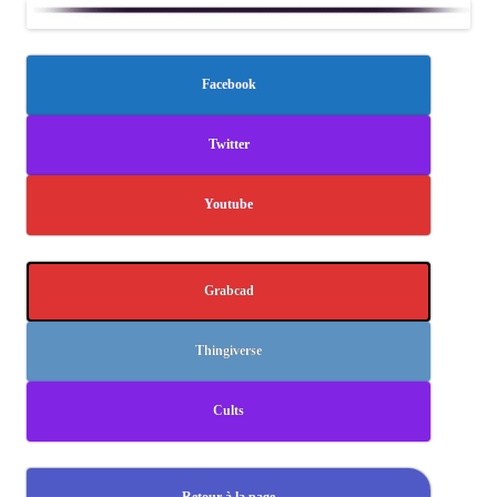
Facebook
Twitter
Youtube
Grabcad
Thingiverse
Cults