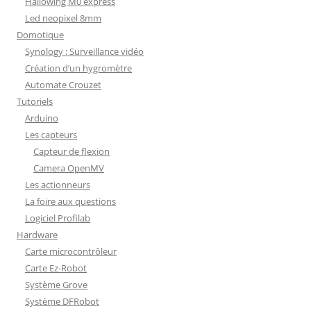
Hallowing M0 express
Led neopixel 8mm
Domotique
Synology : Surveillance vidéo
Création d’un hygromètre
Automate Crouzet
Tutoriels
Arduino
Les capteurs
Capteur de flexion
Camera OpenMV
Les actionneurs
La foire aux questions
Logiciel Profilab
Hardware
Carte microcontrôleur
Carte Ez-Robot
Système Grove
Système DFRobot