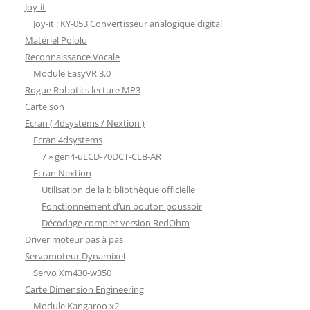
Joy-it
Joy-it : KY-053 Convertisseur analogique digital
Matériel Pololu
Reconnaissance Vocale
Module EasyVR 3.0
Rogue Robotics lecture MP3
Carte son
Ecran ( 4dsystems / Nextion )
Ecran 4dsystems
7 » gen4-uLCD-70DCT-CLB-AR
Ecran Nextion
Utilisation de la bibliothèque officielle
Fonctionnement d’un bouton poussoir
Décodage complet version RedOhm
Driver moteur pas à pas
Servomoteur Dynamixel
Servo Xm430-w350
Carte Dimension Engineering
Module Kangaroo x2