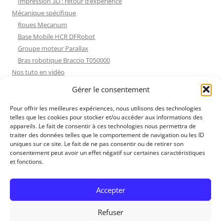
Impression 3D : retour d’expérience
Mécanique spécifique
Roues Mecanum
Base Mobile HCR DFRobot
Groupe moteur Parallax
Bras robotique Braccio T050000
Nos tuto en vidéo
Nos tuto en vidéo
Gérer le consentement
ESP32 : Apprentissage
Les Moteurs Pas à Pas
Pour offrir les meilleures expériences, nous utilisons des technologies
telles que les cookies pour stocker et/ou accéder aux informations des
Projets Processing
appareils. Le fait de consentir à ces technologies nous permettra de
Amélioration de l’habitat
traiter des données telles que le comportement de navigation ou les ID
Tir sportif
uniques sur ce site. Le fait de ne pas consentir ou de retirer son
consentement peut avoir un effet négatif sur certaines caractéristiques
Fichiers dessin
et fonctions.
Fichiers dessin
Contact et mentions légales
Accepter
Refuser