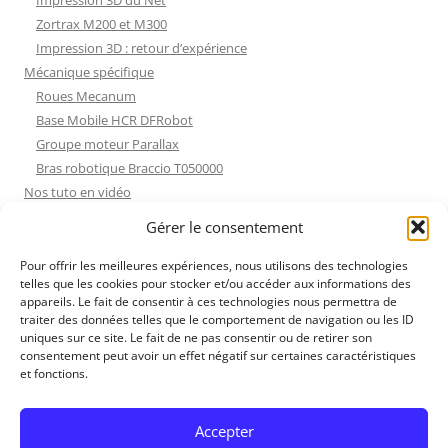
Impression 3D du Net
Zortrax M200 et M300
Impression 3D : retour d’expérience
Mécanique spécifique
Roues Mecanum
Base Mobile HCR DFRobot
Groupe moteur Parallax
Bras robotique Braccio T050000
Nos tuto en vidéo
Nos tuto en vidéo
Gérer le consentement
ESP32 : Apprentissage
Les Moteurs Pas à Pas
Pour offrir les meilleures expériences, nous utilisons des technologies
telles que les cookies pour stocker et/ou accéder aux informations des
Projets Processing
appareils. Le fait de consentir à ces technologies nous permettra de
Amélioration de l’habitat
traiter des données telles que le comportement de navigation ou les ID
Tir sportif
uniques sur ce site. Le fait de ne pas consentir ou de retirer son
consentement peut avoir un effet négatif sur certaines caractéristiques
Fichiers dessin
et fonctions.
Fichiers dessin
Contact et mentions légales
Accepter