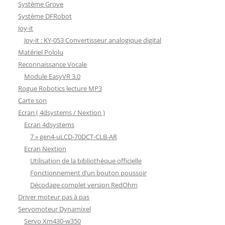
Système Grove
Système DFRobot
Joy-it
Joy-it : KY-053 Convertisseur analogique digital
Matériel Pololu
Reconnaissance Vocale
Module EasyVR 3.0
Rogue Robotics lecture MP3
Carte son
Ecran ( 4dsystems / Nextion )
Ecran 4dsystems
7 » gen4-uLCD-70DCT-CLB-AR
Ecran Nextion
Utilisation de la bibliothèque officielle
Fonctionnement d’un bouton poussoir
Décodage complet version RedOhm
Driver moteur pas à pas
Servomoteur Dynamixel
Servo Xm430-w350