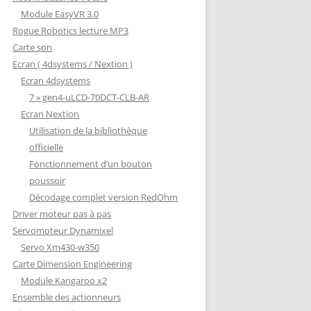
Module EasyVR 3.0
Rogue Robotics lecture MP3
Carte son
Ecran ( 4dsystems / Nextion )
Ecran 4dsystems
7 » gen4-uLCD-70DCT-CLB-AR
Ecran Nextion
Utilisation de la bibliothèque
officielle
Fonctionnement d’un bouton
poussoir
Décodage complet version RedOhm
Driver moteur pas à pas
Servomoteur Dynamixel
Servo Xm430-w350
Carte Dimension Engineering
Module Kangaroo x2
Ensemble des actionneurs