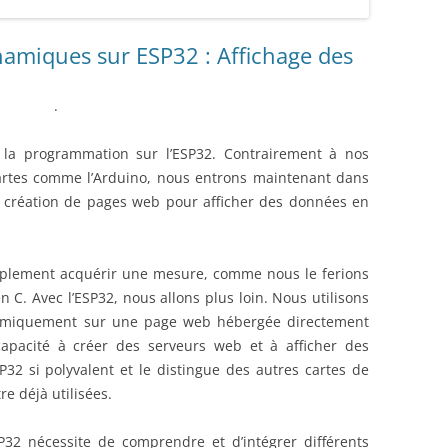
ENSEMBLE DES ACTIONNEURS
amiques sur ESP32 : Affichage des
DIVERS MATERIELS
PROTECTI
MENU HARDWARE
.
 la programmation sur l’ESP32. Contrairement à nos
artes comme l’Arduino, nous entrons maintenant dans
a création de pages web pour afficher des données en
implement acquérir une mesure, comme nous le ferions
 C. Avec l’ESP32, nous allons plus loin. Nous utilisons
ynamiquement sur une page web hébergée directement
 capacité à créer des serveurs web et à afficher des
32 si polyvalent et le distingue des autres cartes de
e déjà utilisées.
P32 nécessite de comprendre et d’intégrer différents