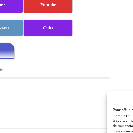
ter
Youtube
verse
Cults
in
.
Pour offrir 
cookies pour
à ces techn
de navigatio
consentement