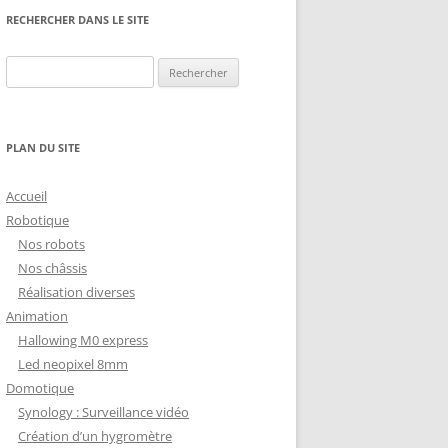
NG
NOS RÉALISATIONS EN 3D
RECHERCHER DANS LE SITE
EC
IMPRESSION 3D DU NET
Rechercher :
 KY-053 CONVERTISSEUR
ZORTRAX M200 ET M300
QUE DIGITAL
IMPRESSION 3D : RETOUR
PLAN DU SITE
D’EXPÉRIENCE
EASYVR 3.0
Accueil
Robotique
Nos robots
Nos châssis
Réalisation diverses
DSYSTEMS
7 » GEN4-ULCD-70DCT-CLB-AR
Animation
Hallowing M0 express
EXTION
UTILISATION DE LA BIBLIOTHÈQUE
Led neopixel 8mm
OFFICIELLE
M430-W350
Domotique
FONCTIONNEMENT D’UN BOUTON
Synology : Surveillance vidéo
KANGAROO X2
POUSSOIR
Création d’un hygromètre