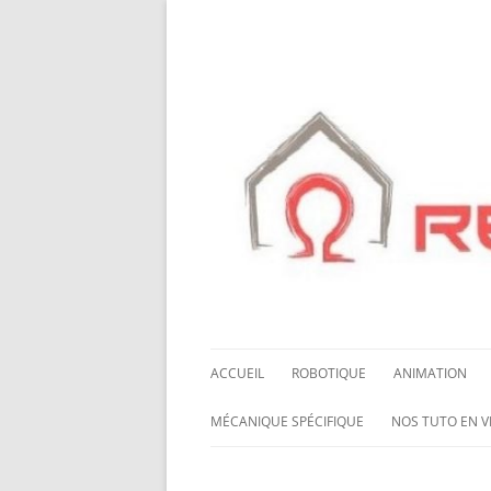
ACCUEIL
ROBOTIQUE
ANIMATION
NOS ROBOTS
HALLOWING M0
MÉCANIQUE SPÉCIFIQUE
NOS TUTO EN V
NOS CHÂSSIS
LED NEOPIXEL
ROUES MECANUM
NOS TUTO EN 