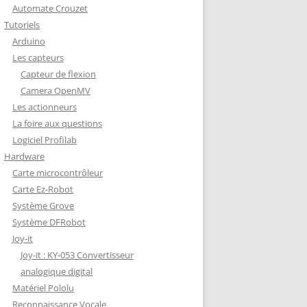
Automate Crouzet
DÉCODAGE COMPLET VERSION
Tutoriels
REDOHM
Arduino
ON : PORTE FUSIBLE
Les capteurs
Capteur de flexion
Camera OpenMV
Les actionneurs
La foire aux questions
Logiciel Profilab
Hardware
Carte microcontrôleur
Carte Ez-Robot
Système Grove
Système DFRobot
Joy-it
Joy-it : KY-053 Convertisseur
analogique digital
Matériel Pololu
Reconnaissance Vocale