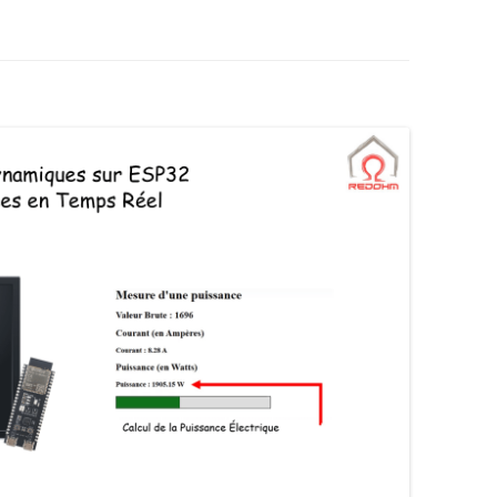
AUTOMATE CROUZET
LES ACTIONNEURS
SYSTÈME GROVE
LE LANGAGE POUR PROCESSI
CAMERA OPENMV
NTISSAGE
LA FOIRE AUX QUESTIONS
SYSTÈME DFROBOT
ARDUINO : PROGRAMMER AV
AS À PAS
VISUAL STUDIO
LOGICIEL PROFILAB
JOY-IT
JOY-IT :
ESSING
ANALOGI
MATÉRIEL POLOLU
DE L’HABITAT
RECONNAISSANCE VOCALE
MODULE 
ROGUE ROBOTICS LECTURE MP3
CARTE SON
ECRAN ( 4DSYSTEMS / NEXTION )
ECRAN 4
DRIVER MOTEUR PAS À PAS
ECRAN N
SERVOMOTEUR DYNAMIXEL
SERVO X
CARTE DIMENSION ENGINEERING
MODULE 