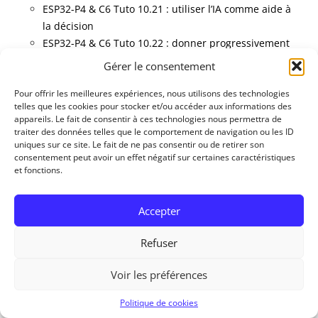
ESP32-P4 & C6 Tuto 10.21 : utiliser l’IA comme aide à
la décision
ESP32-P4 & C6 Tuto 10.22 : donner progressivement
de l’autonomie à l’IA
Gérer le consentement
Intelligence artificielle locale
Pour offrir les meilleures expériences, nous utilisons des technologies
telles que les cookies pour stocker et/ou accéder aux informations des
appareils. Le fait de consentir à ces technologies nous permettra de
ESP32-P4 & C6 Tuto 10.23 : installer une intelligence
traiter des données telles que le comportement de navigation ou les ID
artificielle locale
uniques sur ce site. Le fait de ne pas consentir ou de retirer son
consentement peut avoir un effet négatif sur certaines caractéristiques
ESP32-P4 & C6 Tuto 10.24 : faire dialoguer l’ESP32
et fonctions.
avec une IA locale
ESP32-P4 & C6 Tuto 10.25 : basculer entre une IA
Accepter
locale et une IA distante
ESP32-P4 & C6 Tuto 10.26 : intégrer une IA légère
Refuser
directement dans l’ESP32
Voir les préférences
Projet final
Politique de cookies
ESP32-P4 & C6 Tuto 10.27 : système complet avec