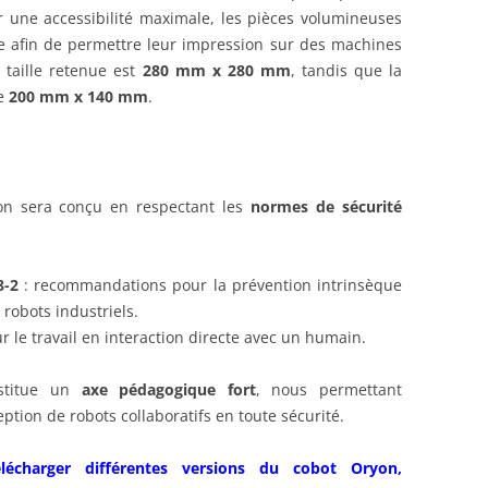
er une accessibilité maximale, les pièces volumineuses
 afin de permettre leur impression sur des machines
e taille retenue est
280 mm x 280 mm
, tandis que la
de
200 mm x 140 mm
.
on sera conçu en respectant les
normes de sécurité
8-2
: recommandations pour la prévention intrinsèque
 robots industriels.
ur le travail en interaction directe avec un humain.
nstitue un
axe pédagogique fort
, nous permettant
ption de robots collaboratifs en toute sécurité.
écharger différentes versions du cobot Oryon,