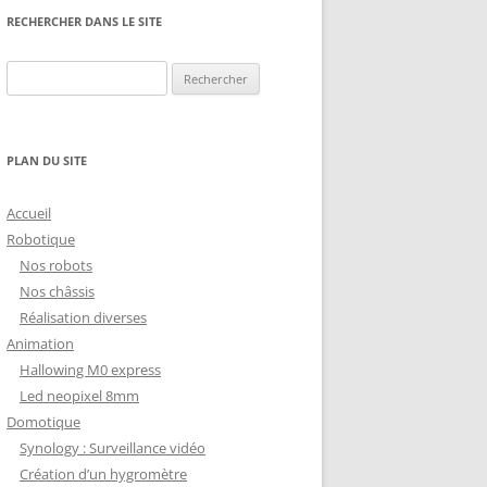
NG
NOS RÉALISATIONS EN 3D
RECHERCHER DANS LE SITE
EC
IMPRESSION 3D DU NET
Rechercher :
 KY-053 CONVERTISSEUR
ZORTRAX M200 ET M300
QUE DIGITAL
IMPRESSION 3D : RETOUR
PLAN DU SITE
D’EXPÉRIENCE
EASYVR 3.0
Accueil
Robotique
Nos robots
Nos châssis
Réalisation diverses
DSYSTEMS
7 » GEN4-ULCD-70DCT-CLB-AR
Animation
Hallowing M0 express
EXTION
UTILISATION DE LA BIBLIOTHÈQUE
Led neopixel 8mm
OFFICIELLE
M430-W350
Domotique
FONCTIONNEMENT D’UN BOUTON
Synology : Surveillance vidéo
KANGAROO X2
POUSSOIR
Création d’un hygromètre