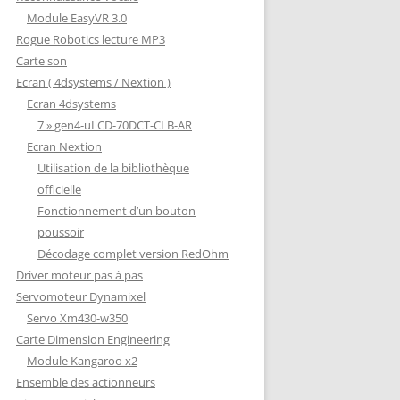
Module EasyVR 3.0
Rogue Robotics lecture MP3
Carte son
Ecran ( 4dsystems / Nextion )
Ecran 4dsystems
7 » gen4-uLCD-70DCT-CLB-AR
Ecran Nextion
Utilisation de la bibliothèque
officielle
Fonctionnement d’un bouton
poussoir
Décodage complet version RedOhm
Driver moteur pas à pas
Servomoteur Dynamixel
Servo Xm430-w350
Carte Dimension Engineering
Module Kangaroo x2
Ensemble des actionneurs