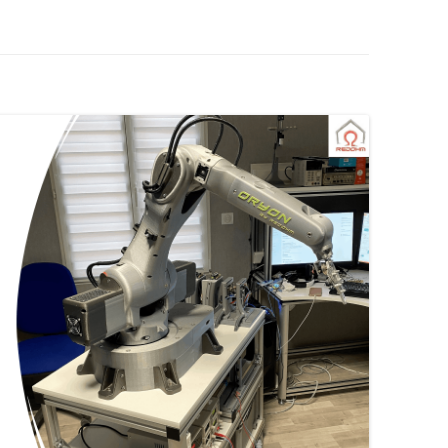
AUTOMATE CROUZET
LES ACTIONNEURS
SYSTÈME GROVE
LE LANGAGE POUR PROCESSI
CAMERA OPENMV
NTISSAGE
LA FOIRE AUX QUESTIONS
SYSTÈME DFROBOT
ARDUINO : PROGRAMMER AV
AS À PAS
VISUAL STUDIO
LOGICIEL PROFILAB
JOY-IT
JOY-IT :
ESSING
ANALOGI
MATÉRIEL POLOLU
DE L’HABITAT
RECONNAISSANCE VOCALE
MODULE 
ROGUE ROBOTICS LECTURE MP3
CARTE SON
ECRAN ( 4DSYSTEMS / NEXTION )
ECRAN 4
DRIVER MOTEUR PAS À PAS
ECRAN N
SERVOMOTEUR DYNAMIXEL
SERVO X
CARTE DIMENSION ENGINEERING
MODULE 