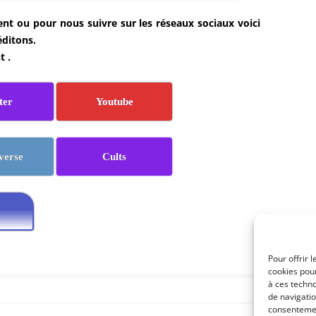
t ou pour nous suivre sur les réseaux sociaux voici
éditons.
t .
ter
Youtube
verse
Cults
Pour offrir 
cookies pour
à ces techn
de navigatio
consentement