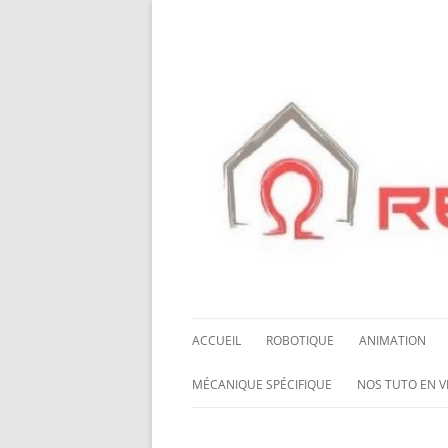
ACCUEIL
ROBOTIQUE
ANIMATION
NOS ROBOTS
HALLOWING M0
MÉCANIQUE SPÉCIFIQUE
NOS TUTO EN V
NOS CHÂSSIS
LED NEOPIXEL
ROUES MECANUM
NOS TUTO EN 