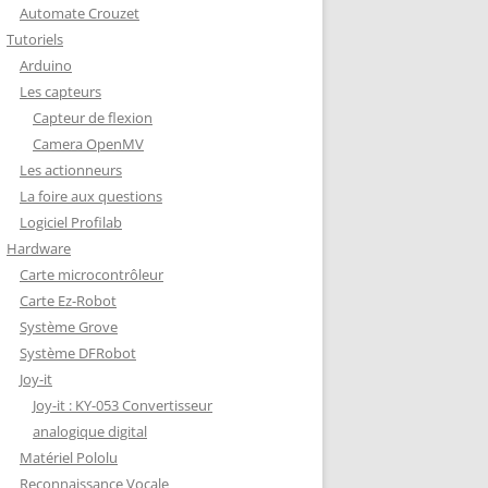
Automate Crouzet
DÉCODAGE COMPLET VERSION
Tutoriels
REDOHM
Arduino
ON : PORTE FUSIBLE
Les capteurs
Capteur de flexion
Camera OpenMV
Les actionneurs
La foire aux questions
Logiciel Profilab
Hardware
Carte microcontrôleur
Carte Ez-Robot
Système Grove
Système DFRobot
Joy-it
Joy-it : KY-053 Convertisseur
analogique digital
Matériel Pololu
Reconnaissance Vocale