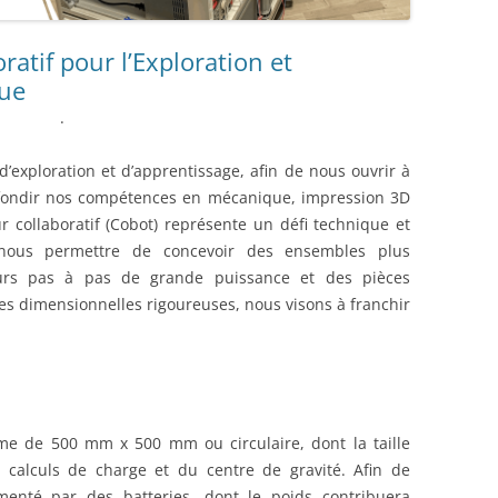
ENSEMBLE DES ACTIONNEURS
atif pour l’Exploration et
DIVERS MATERIELS
PROTECTI
que
MENU HARDWARE
.
d’exploration et d’apprentissage, afin de nous ouvrir à
ofondir nos compétences en mécanique, impression 3D
r collaboratif (Cobot) représente un défi technique et
 nous permettre de concevoir des ensembles plus
urs pas à pas de grande puissance et des pièces
s dimensionnelles rigoureuses, nous visons à franchir
rme de 500 mm x 500 mm ou circulaire, dont la taille
 calculs de charge et du centre de gravité. Afin de
imenté par des batteries, dont le poids contribuera