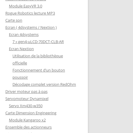
Module EasyVR 3.0
Rogue Robotics lecture MP3
Carte son
Ecran ( 4dsystems / Nextion )
Ecran 4dsystems
7 » gen4-uLCD-70DCT-CLB-AR
Ecran Nextion
Utilisation de la bibliothèque
officielle
Fonctionnement d’un bouton
poussoir
Décodage complet version RedOhm
Driver moteur pas à pas
Servomoteur Dynamixel
Servo Xm430-w350
Carte Dimension Engineering
Module Kangaroo x2
Ensemble des actionneurs