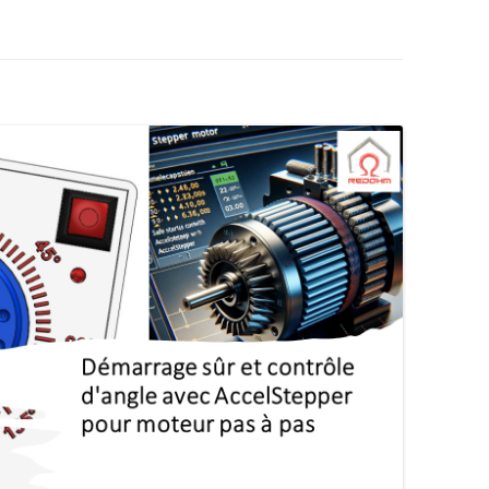
AUTOMATE CROUZET
LES ACTIONNEURS
SYSTÈME GROVE
LE LANGAGE POUR PROCESSI
CAMERA OPENMV
NTISSAGE
LA FOIRE AUX QUESTIONS
SYSTÈME DFROBOT
ARDUINO : PROGRAMMER AV
AS À PAS
VISUAL STUDIO
LOGICIEL PROFILAB
JOY-IT
JOY-IT :
ESSING
ANALOGI
MATÉRIEL POLOLU
DE L’HABITAT
RECONNAISSANCE VOCALE
MODULE 
ROGUE ROBOTICS LECTURE MP3
CARTE SON
ECRAN ( 4DSYSTEMS / NEXTION )
ECRAN 4
DRIVER MOTEUR PAS À PAS
ECRAN N
SERVOMOTEUR DYNAMIXEL
SERVO X
CARTE DIMENSION ENGINEERING
MODULE 