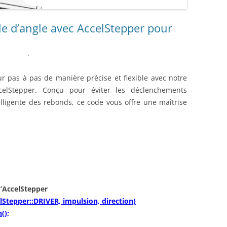
ENSEMBLE DES ACTIONNEURS
e d’angle avec AccelStepper pour
DIVERS MATERIELS
PROTECTI
MENU HARDWARE
.
 pas à pas de manière précise et flexible avec notre
celStepper. Conçu pour éviter les déclenchements
elligente des rebonds, ce code vous offre une maîtrise
d’AccelStepper
Stepper::DRIVER, impulsion, direction)
();