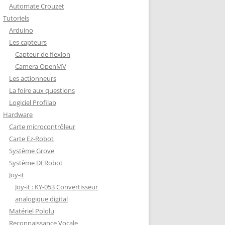
Automate Crouzet
DÉCODAGE COMPLET VERSION
Tutoriels
REDOHM
Arduino
ON : PORTE FUSIBLE
Les capteurs
Capteur de flexion
Camera OpenMV
Les actionneurs
La foire aux questions
Logiciel Profilab
Hardware
Carte microcontrôleur
Carte Ez-Robot
Système Grove
Système DFRobot
Joy-it
Joy-it : KY-053 Convertisseur
analogique digital
Matériel Pololu
Reconnaissance Vocale