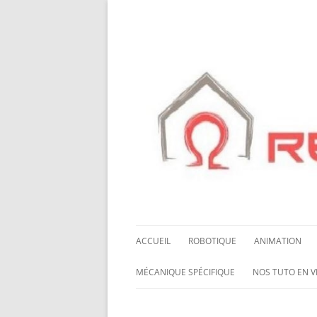
ACCUEIL
ROBOTIQUE
ANIMATION
NOS ROBOTS
HALLOWING M0
MÉCANIQUE SPÉCIFIQUE
NOS TUTO EN V
NOS CHÂSSIS
LED NEOPIXEL
ROUES MECANUM
NOS TUTO EN 