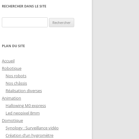
NG
NOS RÉALISATIONS EN 3D
RECHERCHER DANS LE SITE
EC
IMPRESSION 3D DU NET
Rechercher :
 KY-053 CONVERTISSEUR
ZORTRAX M200 ET M300
QUE DIGITAL
IMPRESSION 3D : RETOUR
PLAN DU SITE
D’EXPÉRIENCE
EASYVR 3.0
Accueil
Robotique
Nos robots
Nos châssis
Réalisation diverses
DSYSTEMS
7 » GEN4-ULCD-70DCT-CLB-AR
Animation
Hallowing M0 express
EXTION
UTILISATION DE LA BIBLIOTHÈQUE
Led neopixel 8mm
OFFICIELLE
M430-W350
Domotique
FONCTIONNEMENT D’UN BOUTON
Synology : Surveillance vidéo
KANGAROO X2
POUSSOIR
Création d’un hygromètre