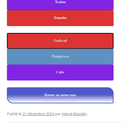
Twitter
Youtube
Grabcad
Thingiverse
Cults
Retour au menu tuto
Publié le
21 décembre 2023
par
Hervé Mazelin
.