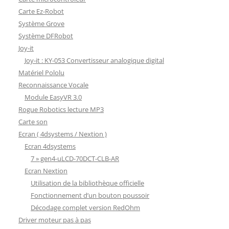
Carte Ez-Robot
Système Grove
Système DFRobot
Joy-it
Joy-it : KY-053 Convertisseur analogique digital
Matériel Pololu
Reconnaissance Vocale
Module EasyVR 3.0
Rogue Robotics lecture MP3
Carte son
Ecran ( 4dsystems / Nextion )
Ecran 4dsystems
7 » gen4-uLCD-70DCT-CLB-AR
Ecran Nextion
Utilisation de la bibliothèque officielle
Fonctionnement d’un bouton poussoir
Décodage complet version RedOhm
Driver moteur pas à pas