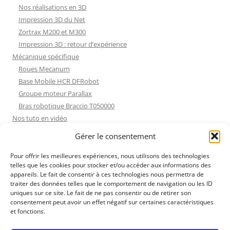
Nos réalisations en 3D
Impression 3D du Net
Zortrax M200 et M300
Impression 3D : retour d’expérience
Mécanique spécifique
Roues Mecanum
Base Mobile HCR DFRobot
Groupe moteur Parallax
Bras robotique Braccio T050000
Nos tuto en vidéo
Nos tuto en vidéo
Gérer le consentement
ESP32 : Apprentissage
Les Moteurs Pas à Pas
Pour offrir les meilleures expériences, nous utilisons des technologies
telles que les cookies pour stocker et/ou accéder aux informations des
Projets Processing
appareils. Le fait de consentir à ces technologies nous permettra de
Amélioration de l’habitat
traiter des données telles que le comportement de navigation ou les ID
Tir sportif
uniques sur ce site. Le fait de ne pas consentir ou de retirer son
consentement peut avoir un effet négatif sur certaines caractéristiques
Fichiers dessin
et fonctions.
Fichiers dessin
Contact et mentions légales