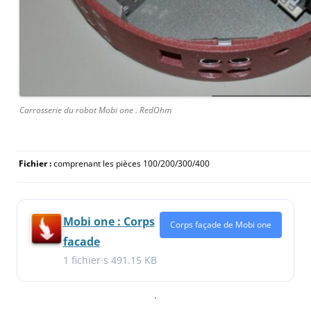
Carrosserie du robot Mobi one . RedOhm
Fichier :
comprenant les pièces 100/200/300/400
Mobi one : Corps
Corps façade de Mobi one
facade
1 fichier·s
491.15 KB
.