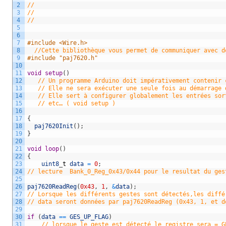
2
//
3
//
4
//
5
6
7
#include <Wire.h>
8
//Cette bibliothèque vous permet de communiquer avec d
9
#include "paj7620.h"
10
11
void
setup
(
)
12
// Un programme Arduino doit impérativement contenir 
13
// Elle ne sera exécuter une seule fois au démarrage 
14
// Elle sert à configurer globalement les entrées sor
15
// etc… ( void setup )
16
17
{
18
paj7620Init
(
)
;
19
}
20
21
void
loop
(
)
22
{
23
uint8
_
t
data
=
0
;
24
// lecture  Bank_0_Reg_0x43/0x44 pour le resultat du ges
25
26
paj7620ReadReg
(
0x43
,
1
,
&
data
)
;
27
// Lorsque les différents gestes sont détectés,les diffé
28
// data seront données par paj7620ReadReg (0x43, 1, et d
29
30
if
(
data
==
GES_UP_FLAG
)
31
// lorsque le geste est détecté le registre sera = G