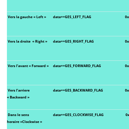
Vers la gauche « Left »
data==GES_LEFT_FLAG
0
Vers la droite « Right »
data==GES_RIGHT_FLAG
0
Vers l’avant « Forward »
data==GES_FORWARD_FLAG
0
Vers l’arriere
data==GES_BACKWARD_FLAG
0
« Backward »
Dans le sens
data==GES_CLOCKWISE_FLAG
0
horaire »Clockwise »