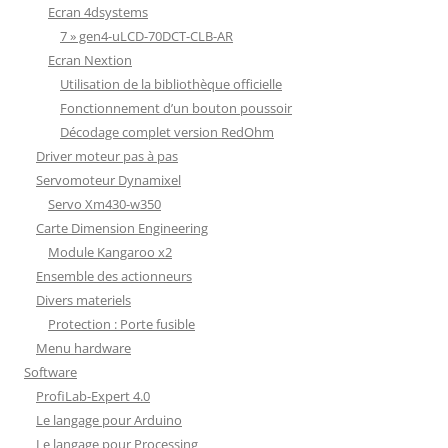
Ecran 4dsystems
7 » gen4-uLCD-70DCT-CLB-AR
Ecran Nextion
Utilisation de la bibliothèque officielle
Fonctionnement d’un bouton poussoir
Décodage complet version RedOhm
Driver moteur pas à pas
Servomoteur Dynamixel
Servo Xm430-w350
Carte Dimension Engineering
Module Kangaroo x2
Ensemble des actionneurs
Divers materiels
Protection : Porte fusible
Menu hardware
Software
ProfiLab-Expert 4.0
Le langage pour Arduino
Le langage pour Processing