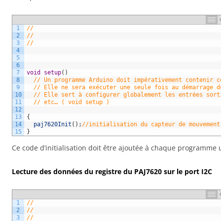
1
//
2
//
3
//
4
5
6
7
void
setup
(
)
8
// Un programme Arduino doit impérativement contenir c
9
// Elle ne sera exécuter une seule fois au démarrage d
10
// Elle sert à configurer globalement les entrées sort
11
// etc… ( void setup )
12
13
{
14
paj7620Init
(
)
;
//initialisation du capteur de mouvement
15
}
Ce code d’initialisation doit être ajoutée à chaque programme u
Lecture des données du registre du PAJ7620 sur le port I2C
1
//
2
//
3
//