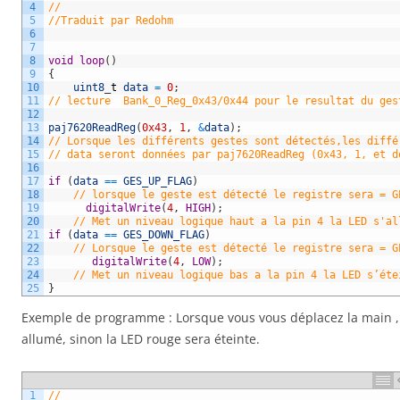
4
//
5
//Traduit par Redohm
6
7
8
void
loop
(
)
9
{
10
uint8
_
t
data
=
0
;
11
// lecture  Bank_0_Reg_0x43/0x44 pour le resultat du ges
12
13
paj7620ReadReg
(
0x43
,
1
,
&
data
)
;
14
// Lorsque les différents gestes sont détectés,les diffé
15
// data seront données par paj7620ReadReg (0x43, 1, et d
16
17
if
(
data
==
GES_UP_FLAG
)
18
// lorsque le geste est détecté le registre sera = G
19
digitalWrite
(
4
,
HIGH
)
;
20
// Met un niveau logique haut a la pin 4 la LED s'al
21
if
(
data
==
GES_DOWN_FLAG
)
22
// Lorsque le geste est détecté le registre sera = G
23
digitalWrite
(
4
,
LOW
)
;
24
// Met un niveau logique bas a la pin 4 la LED s’éte
25
}
Exemple de programme : Lorsque vous vous déplacez la main , 
allumé, sinon la LED rouge sera éteinte.
1
//