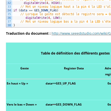
32
digitalWrite
(
4
,
HIGH
)
;
33
// Met un niveau logique haut a la pin 4 la LED s'al
34
if
(
data
==
GES_DOWN_FLAG
)
35
// Lorsque le geste est détecté le registre sera = G
36
digitalWrite
(
4
,
LOW
)
;
37
// Met un niveau logique bas a la pin 4 la LED s’éte
38
}
Traduction du document :
http://www.seeedstudio.com/wiki/G
Table de définition des différents gestes
Geste
Register Data
Adr
regi
En haut « Up »
data==GES_UP_FLAG
0
Vers le bas « Down »
data==GES_DOWN_FLAG
0