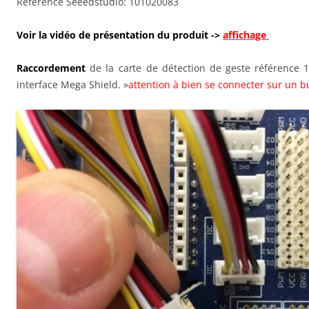
Référence Seeedstudio: 101020083
Voir la vidéo de présentation du produit ->
affichage
Raccordeme
n
t
de la carte de détection de geste référence 1
interface Mega Shield. »
attention à bien se connecter sur un b