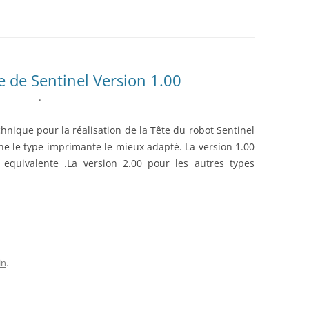
AUTOMATE CROUZET
LES ACTIONNEURS
SYSTÈME GROVE
LE LANGAGE POUR PROCESSI
CAMERA OPENMV
NTISSAGE
LA FOIRE AUX QUESTIONS
SYSTÈME DFROBOT
ARDUINO : PROGRAMMER AV
AS À PAS
VISUAL STUDIO
LOGICIEL PROFILAB
JOY-IT
JOY-IT :
ESSING
e de Sentinel Version 1.00
ANALOGI
.
MATÉRIEL POLOLU
DE L’HABITAT
RECONNAISSANCE VOCALE
MODULE 
chnique pour la réalisation de la Tête du robot Sentinel
ne le type imprimante le mieux adapté. La version 1.00
ROGUE ROBOTICS LECTURE MP3
 equivalente .La version 2.00 pour les autres types
CARTE SON
ECRAN ( 4DSYSTEMS / NEXTION )
ECRAN 4
DRIVER MOTEUR PAS À PAS
ECRAN N
in
.
SERVOMOTEUR DYNAMIXEL
SERVO X
CARTE DIMENSION ENGINEERING
MODULE 