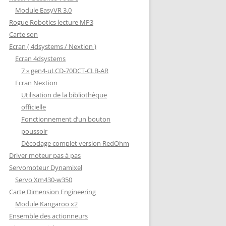
Module EasyVR 3.0
Rogue Robotics lecture MP3
Carte son
Ecran ( 4dsystems / Nextion )
Ecran 4dsystems
7 » gen4-uLCD-70DCT-CLB-AR
Ecran Nextion
Utilisation de la bibliothèque
officielle
Fonctionnement d’un bouton
poussoir
Décodage complet version RedOhm
Driver moteur pas à pas
Servomoteur Dynamixel
Servo Xm430-w350
Carte Dimension Engineering
Module Kangaroo x2
Ensemble des actionneurs