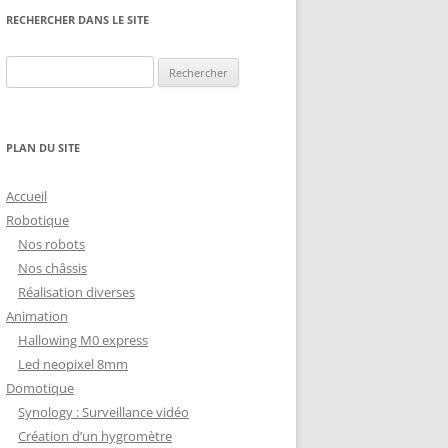
NG
NOS RÉALISATIONS EN 3D
RECHERCHER DANS LE SITE
EC
IMPRESSION 3D DU NET
Rechercher :
 KY-053 CONVERTISSEUR
ZORTRAX M200 ET M300
QUE DIGITAL
IMPRESSION 3D : RETOUR
PLAN DU SITE
D’EXPÉRIENCE
EASYVR 3.0
Accueil
Robotique
Nos robots
Nos châssis
Réalisation diverses
DSYSTEMS
7 » GEN4-ULCD-70DCT-CLB-AR
Animation
Hallowing M0 express
EXTION
UTILISATION DE LA BIBLIOTHÈQUE
Led neopixel 8mm
OFFICIELLE
M430-W350
Domotique
FONCTIONNEMENT D’UN BOUTON
Synology : Surveillance vidéo
KANGAROO X2
POUSSOIR
Création d’un hygromètre