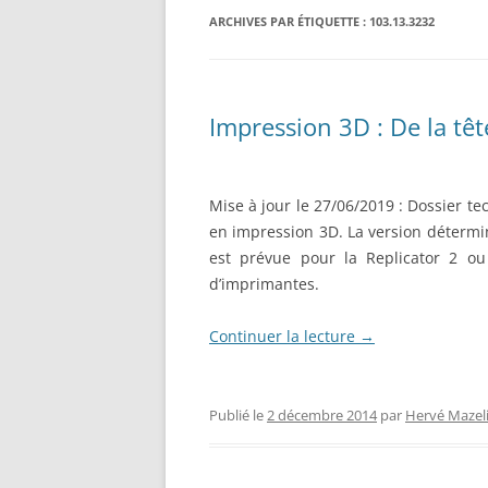
RÉALISATION DIVERSES
ARCHIVES PAR ÉTIQUETTE :
BASE MOBILE HCR DFROBOT
103.13.3232
ESP32 : APPRE
GROUPE MOTEUR PARALLAX
LES MOTEURS P
BRAS ROBOTIQUE BRACCIO
PROJETS PROC
Impression 3D : De la têt
T050000
AMÉLIORATION 
TIR SPORTIF
Mise à jour le 27/06/2019 : Dossier te
en impression 3D. La version détermi
est prévue pour la Replicator 2 ou
d’imprimantes.
Continuer la lecture
→
Publié le
2 décembre 2014
par
Hervé Mazel