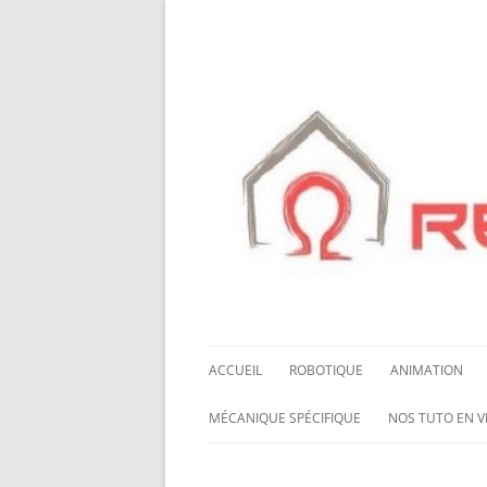
ACCUEIL
ROBOTIQUE
ANIMATION
NOS ROBOTS
HALLOWING M0
MÉCANIQUE SPÉCIFIQUE
NOS TUTO EN V
NOS CHÂSSIS
LED NEOPIXEL
ROUES MECANUM
NOS TUTO EN 