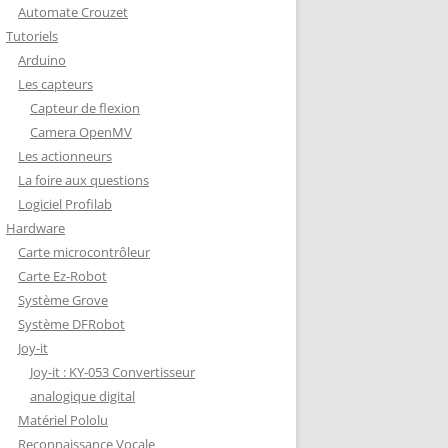
Automate Crouzet
DÉCODAGE COMPLET VERSION
Tutoriels
REDOHM
Arduino
ON : PORTE FUSIBLE
Les capteurs
Capteur de flexion
Camera OpenMV
Les actionneurs
La foire aux questions
Logiciel Profilab
Hardware
Carte microcontrôleur
Carte Ez-Robot
Système Grove
Système DFRobot
Joy-it
Joy-it : KY-053 Convertisseur
analogique digital
Matériel Pololu
Reconnaissance Vocale