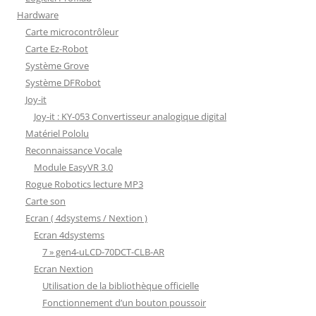
Hardware
Carte microcontrôleur
Carte Ez-Robot
Système Grove
Système DFRobot
Joy-it
Joy-it : KY-053 Convertisseur analogique digital
Matériel Pololu
Reconnaissance Vocale
Module EasyVR 3.0
Rogue Robotics lecture MP3
Carte son
Ecran ( 4dsystems / Nextion )
Ecran 4dsystems
7 » gen4-uLCD-70DCT-CLB-AR
Ecran Nextion
Utilisation de la bibliothèque officielle
Fonctionnement d’un bouton poussoir