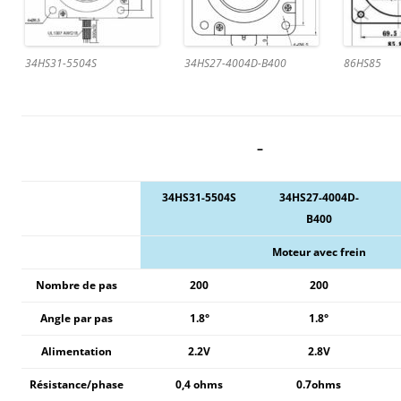
34HS31-5504S
34HS27-4004D-B400
86HS85
–
34HS31-5504S
34HS27-4004D-
B400
Moteur avec frein
Nombre de pas
200
200
Angle par pas
1.8°
1.8°
Alimentation
2.2V
2.8V
Résistance/phase
0,4 ohms
0.7ohms