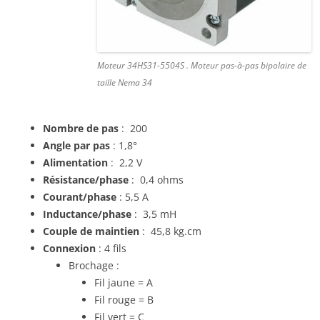
Moteur 34HS31-5504S . Moteur pas-à-pas bipolaire de
taille Nema 34
Nombre de pas
: 200
Angle par pas
: 1,8°
Alimentation
: 2,2 V
Résistance/phase
: 0,4 ohms
Courant/phase
: 5,5 A
Inductance/phase
: 3,5 mH
Couple de maintien
: 45,8 kg.cm
Connexion
: 4 fils
Brochage :
Fil jaune = A
Fil rouge = B
Fil vert = C