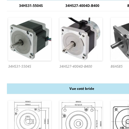
34HS31-5504S
34HS27-4004D-B400
34HS31-5504S
34HS27-4004D-B400
86HS85
Vue coté bride