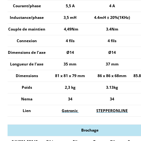
Courant/phase
5,5 A
4 A
Inductance/phase
3,5 mH
4.4mH ± 20%(1KHz)
Couple de maintien
4,49Nm
3.4Nm
Connexion
4 fils
4 fils
Dimensions de l’axe
Ø14
Ø14
Longueur de l’axe
35 mm
37 mm
Dimensions
81 x 81 x 79 mm
86 x 86 x 68mm
85.
Poids
2,3 kg
3.13kg
Nema
34
34
Lien
Gotronic
STEPPERONLINE
Brochage