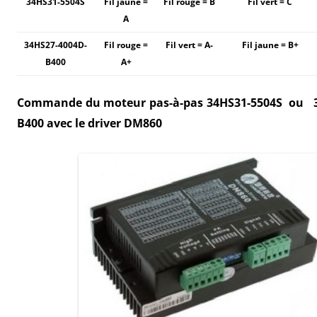
34HS31-5504S
Fil jaune =
Fil rouge = B
Fil vert = C
A
34HS27-4004D-
Fil rouge =
Fil vert = A-
Fil jaune = B+
B400
A+
Commande du moteur pas-à-pas 34HS31-5504S ou
B400 avec le driver DM860