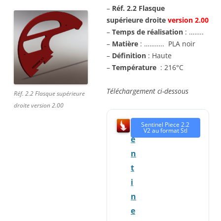
–
Réf. 2.2 Flasque
supérieure droite
version 2.00
–
Temps de réalisation
: ……..
–
Matière
: ……….. PLA noir
–
Définition
: Haute
–
Température
: 216°C
Téléchargement ci-dessous
Réf. 2.2 Flasque supérieure
droite version 2.00
S
Sentinel Piece 2.2
V2 au format Stl
e
n
t
i
n
e