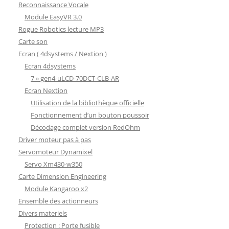
Reconnaissance Vocale
Module EasyVR 3.0
Rogue Robotics lecture MP3
Carte son
Ecran ( 4dsystems / Nextion )
Ecran 4dsystems
7 » gen4-uLCD-70DCT-CLB-AR
Ecran Nextion
Utilisation de la bibliothèque officielle
Fonctionnement d’un bouton poussoir
Décodage complet version RedOhm
Driver moteur pas à pas
Servomoteur Dynamixel
Servo Xm430-w350
Carte Dimension Engineering
Module Kangaroo x2
Ensemble des actionneurs
Divers materiels
Protection : Porte fusible