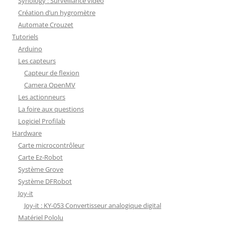
Synology : Surveillance vidéo
Création d’un hygromètre
Automate Crouzet
Tutoriels
Arduino
Les capteurs
Capteur de flexion
Camera OpenMV
Les actionneurs
La foire aux questions
Logiciel Profilab
Hardware
Carte microcontrôleur
Carte Ez-Robot
Système Grove
Système DFRobot
Joy-it
Joy-it : KY-053 Convertisseur analogique digital
Matériel Pololu