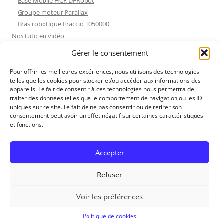
Base Mobile HCR DFRobot
Groupe moteur Parallax
Bras robotique Braccio T050000
Nos tuto en vidéo
Nos tuto en vidéo
Gérer le consentement
ESP32 : Apprentissage
Les Moteurs Pas à Pas
Pour offrir les meilleures expériences, nous utilisons des technologies
telles que les cookies pour stocker et/ou accéder aux informations des
Projets Processing
appareils. Le fait de consentir à ces technologies nous permettra de
Amélioration de l’habitat
traiter des données telles que le comportement de navigation ou les ID
Tir sportif
uniques sur ce site. Le fait de ne pas consentir ou de retirer son
consentement peut avoir un effet négatif sur certaines caractéristiques
Fichiers dessin
et fonctions.
Fichiers dessin
Contact et mentions légales
Accepter
Refuser
Voir les préférences
RedOhm, 2014
Politique de cookies