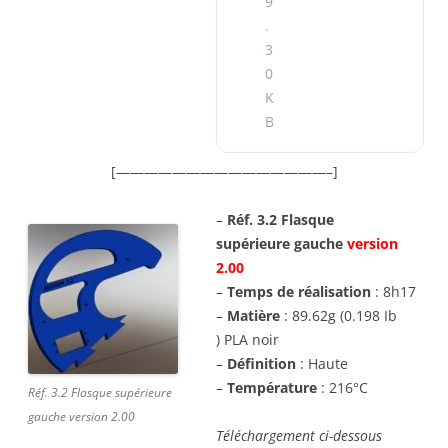
9
.
3
0
K
B
[———————————————–]
–
Réf. 3.2 Flasque
supérieure gauche
version
2.00
–
Temps de réalisation
: 8h17
–
Matière
: 89.62g (0.198 Ib
) PLA noir
–
Définition
: Haute
–
Température
: 216°C
Réf. 3.2 Flasque supérieure
gauche version 2.00
Téléchargement ci-dessous