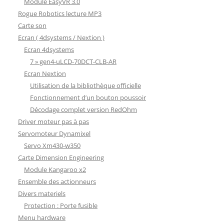
Module EasyVR 3.0
Rogue Robotics lecture MP3
Carte son
Ecran ( 4dsystems / Nextion )
Ecran 4dsystems
7 » gen4-uLCD-70DCT-CLB-AR
Ecran Nextion
Utilisation de la bibliothèque officielle
Fonctionnement d’un bouton poussoir
Décodage complet version RedOhm
Driver moteur pas à pas
Servomoteur Dynamixel
Servo Xm430-w350
Carte Dimension Engineering
Module Kangaroo x2
Ensemble des actionneurs
Divers materiels
Protection : Porte fusible
Menu hardware