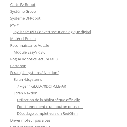
Carte Ez-Robot
Système Grove
Système DFRobot
Joy-it
Joy-it : KY-053 Convertisseur analogique digital
Matériel Pololu
Reconnaissance Vocale
Module EasyVR 3.0
Rogue Robotics lecture MP3
Carte son
Ecran ( 4dsystems / Nextion )
Ecran 4dsystems
7 » gen4-uLCD-70DCT-CLB-AR
Ecran Nextion
Utilisation de la bibliothèque officielle
Fonctionnement d’un bouton poussoir
Décodage complet version RedOhm
Driver moteur pas à pas
Servomoteur Dynamixel