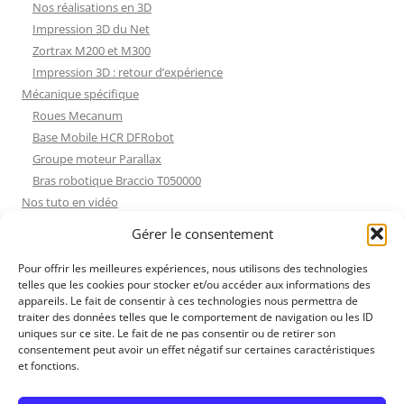
Nos réalisations en 3D
Impression 3D du Net
Zortrax M200 et M300
Impression 3D : retour d’expérience
Mécanique spécifique
Roues Mecanum
Base Mobile HCR DFRobot
Groupe moteur Parallax
Bras robotique Braccio T050000
Nos tuto en vidéo
Nos tuto en vidéo
Gérer le consentement
ESP32 : Apprentissage
Les Moteurs Pas à Pas
Pour offrir les meilleures expériences, nous utilisons des technologies
telles que les cookies pour stocker et/ou accéder aux informations des
Projets Processing
appareils. Le fait de consentir à ces technologies nous permettra de
Amélioration de l’habitat
traiter des données telles que le comportement de navigation ou les ID
Tir sportif
uniques sur ce site. Le fait de ne pas consentir ou de retirer son
consentement peut avoir un effet négatif sur certaines caractéristiques
Fichiers dessin
et fonctions.
Fichiers dessin
Contact et mentions légales