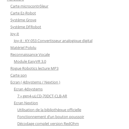
Carte microcontrôleur
Carte Ez-Robot
Système Grove
Système DFRobot
Joy-it
Joy-it : KY-053 Convertisseur analogique digital
Matériel Pololu
Reconnaissance Vocale
Module EasyVR 3.0
Rogue Robotics lecture MP3
Carte son
Ecran ( 4dsystems / Nextion )
Ecran 4dsystems
7 » gen4-uLCD-70DCT-CLB-AR
Ecran Nextion
Utilisation de la bibliothèque officielle
Fonctionnement d’un bouton poussoir
Décodage complet version RedOhm