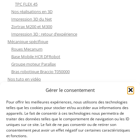
TPC FLEX 45
Nos réalisations en 3D
Impression 3D du Net
Zortrax M200 et M300
Impression 3D : retour d’expérience
Mécanique spécifique
Roues Mecanum
Base Mobile HCR DFRobot
Groupe moteur Parallax
Bras robotique Braccio T050000
Nos tuto en vidéo
Nos tuto en vidéo
Gérer le consentement
ESP32 : Apprentissage
Les Moteurs Pas à Pas
Pour offrir les meilleures expériences, nous utilisons des technologies
telles que les cookies pour stocker et/ou accéder aux informations des
Projets Processing
appareils. Le fait de consentir à ces technologies nous permettra de
Amélioration de l’habitat
traiter des données telles que le comportement de navigation ou les ID
Tir sportif
uniques sur ce site. Le fait de ne pas consentir ou de retirer son
consentement peut avoir un effet négatif sur certaines caractéristiques
Fichiers dessin
et fonctions.
Fichiers dessin