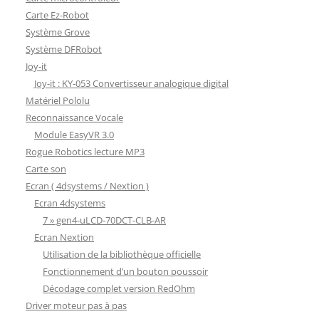
Carte Ez-Robot
Système Grove
Système DFRobot
Joy-it
Joy-it : KY-053 Convertisseur analogique digital
Matériel Pololu
Reconnaissance Vocale
Module EasyVR 3.0
Rogue Robotics lecture MP3
Carte son
Ecran ( 4dsystems / Nextion )
Ecran 4dsystems
7 » gen4-uLCD-70DCT-CLB-AR
Ecran Nextion
Utilisation de la bibliothèque officielle
Fonctionnement d’un bouton poussoir
Décodage complet version RedOhm
Driver moteur pas à pas