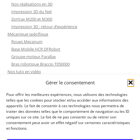
Nos réalisations en 3D
Impression 3D du Net
Zortrax M200 et M300
Impression 3D : retour d’expérience
Mécanique spécifique
Roues Mecanum
Base Mobile HCR DFRobot
Groupe moteur Parallax
Bras robotique Braccio T050000
Nos tuto en vidéo
Nos tuto en vidéo
Gérer le consentement
ESP32 : Apprentissage
Les Moteurs Pas à Pas
Pour offrir les meilleures expériences, nous utilisons des technologies
telles que les cookies pour stocker et/ou accéder aux informations des
Projets Processing
appareils. Le fait de consentir à ces technologies nous permettra de
Amélioration de l’habitat
traiter des données telles que le comportement de navigation ou les ID
Tir sportif
uniques sur ce site. Le fait de ne pas consentir ou de retirer son
consentement peut avoir un effet négatif sur certaines caractéristiques
Fichiers dessin
et fonctions.
Fichiers dessin
Contact et mentions légales