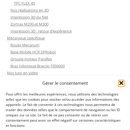
TPC FLEX 45
Nos réalisations en 3D
Impression 3D du Net
Zortrax M200 et M300
Impression 3D : retour d’expérience
Mécanique spécifique
Roues Mecanum
Base Mobile HCR DFRobot
Groupe moteur Parallax
Bras robotique Braccio T050000
Nos tuto en vidéo
Nos tuto en vidéo
Gérer le consentement
ESP32 : Apprentissage
Les Moteurs Pas à Pas
Pour offrir les meilleures expériences, nous utilisons des technologies
telles que les cookies pour stocker et/ou accéder aux informations des
Projets Processing
appareils. Le fait de consentir à ces technologies nous permettra de
Amélioration de l’habitat
traiter des données telles que le comportement de navigation ou les ID
Tir sportif
uniques sur ce site. Le fait de ne pas consentir ou de retirer son
consentement peut avoir un effet négatif sur certaines caractéristiques
Fichiers dessin
et fonctions.
Fichiers dessin