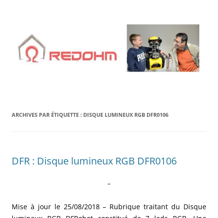
Aller
au
contenu
ARCHIVES PAR ÉTIQUETTE :
DISQUE LUMINEUX RGB DFR0106
DFR : Disque lumineux RGB DFR0106
–
Mise à jour le 25/08/2018 – Rubrique traitant du D
isque