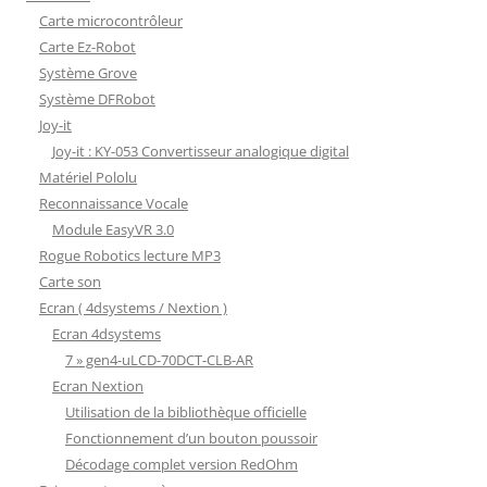
Carte microcontrôleur
Carte Ez-Robot
Système Grove
Système DFRobot
Joy-it
Joy-it : KY-053 Convertisseur analogique digital
Matériel Pololu
Reconnaissance Vocale
Module EasyVR 3.0
Rogue Robotics lecture MP3
Carte son
Ecran ( 4dsystems / Nextion )
Ecran 4dsystems
7 » gen4-uLCD-70DCT-CLB-AR
Ecran Nextion
Utilisation de la bibliothèque officielle
Fonctionnement d’un bouton poussoir
Décodage complet version RedOhm