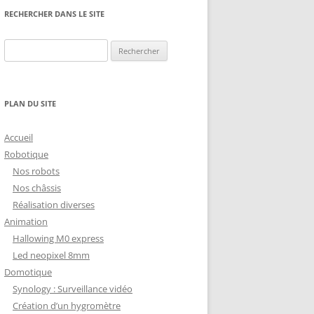
NG
NOS RÉALISATIONS EN 3D
RECHERCHER DANS LE SITE
EC
IMPRESSION 3D DU NET
Rechercher :
 KY-053 CONVERTISSEUR
ZORTRAX M200 ET M300
QUE DIGITAL
IMPRESSION 3D : RETOUR
PLAN DU SITE
D’EXPÉRIENCE
EASYVR 3.0
Accueil
Robotique
Nos robots
Nos châssis
Réalisation diverses
DSYSTEMS
7 » GEN4-ULCD-70DCT-CLB-AR
Animation
Hallowing M0 express
EXTION
UTILISATION DE LA BIBLIOTHÈQUE
Led neopixel 8mm
OFFICIELLE
M430-W350
Domotique
FONCTIONNEMENT D’UN BOUTON
Synology : Surveillance vidéo
KANGAROO X2
POUSSOIR
Création d’un hygromètre