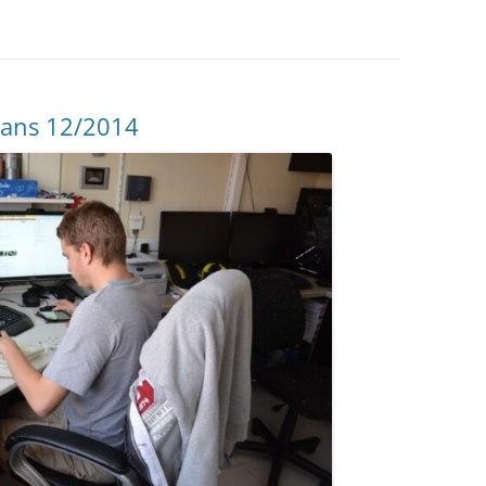
AUTOMATE CROUZET
LES ACTIONNEURS
SYSTÈME GROVE
LE LANGAGE POUR PROCESSI
CAMERA OPENMV
NTISSAGE
LA FOIRE AUX QUESTIONS
SYSTÈME DFROBOT
ARDUINO : PROGRAMMER AV
AS À PAS
VISUAL STUDIO
LOGICIEL PROFILAB
JOY-IT
JOY-IT :
ESSING
crans 12/2014
ANALOGI
MATÉRIEL POLOLU
DE L’HABITAT
RECONNAISSANCE VOCALE
MODULE 
ROGUE ROBOTICS LECTURE MP3
CARTE SON
ECRAN ( 4DSYSTEMS / NEXTION )
ECRAN 4
DRIVER MOTEUR PAS À PAS
ECRAN N
SERVOMOTEUR DYNAMIXEL
SERVO X
CARTE DIMENSION ENGINEERING
MODULE 