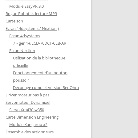
Module EasyVR 3.0
Rogue Robotics lecture MP3
Carte son
Ecran ( 4dsystems / Nextion )
Ecran 4dsystems
7 » gen4-uLCD-70DCT-CLB-AR
Ecran Nextion
Utilisation de la bibliothèque
officielle
Fonctionnement d’un bouton
poussoir
Décodage complet version RedOhm
Driver moteur pas à pas
Servomoteur Dynamixel
Servo Xm430-w350
Carte Dimension Engineering
Module Kangaroo x2
Ensemble des actionneurs