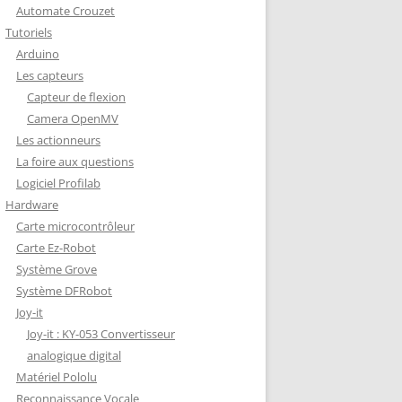
Automate Crouzet
DÉCODAGE COMPLET VERSION
Tutoriels
REDOHM
Arduino
ON : PORTE FUSIBLE
Les capteurs
Capteur de flexion
Camera OpenMV
Les actionneurs
La foire aux questions
Logiciel Profilab
Hardware
Carte microcontrôleur
Carte Ez-Robot
Système Grove
Système DFRobot
Joy-it
Joy-it : KY-053 Convertisseur
analogique digital
Matériel Pololu
Reconnaissance Vocale