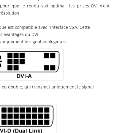
our que le rendu soit optimal, les prises DVI n’ont
résolution
que est compatible avec l’interface VGA, Cette
es avantages du DVI
uniquement le signal analogique .
le ou double, qui transmet uniquement le signal