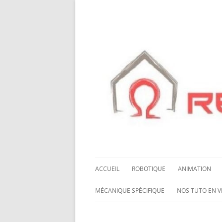
ACCUEIL
ROBOTIQUE
ANIMATION
NOS ROBOTS
HALLOWING M0
MÉCANIQUE SPÉCIFIQUE
NOS TUTO EN V
NOS CHÂSSIS
LED NEOPIXEL
ROUES MECANUM
NOS TUTO EN 