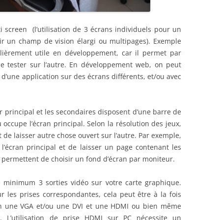
ENSEMBLE DES ACTIONNEURS
i screen (l’utilisation de 3 écrans individuels pour un
DIVERS MATERIELS
PROTECTI
ir un champ de vision élargi ou multipages). Exemple
MENU HARDWARE
culièrement utile en développement, car il permet par
e tester sur l’autre. En développement web, on peut
u d’une application sur des écrans différents, et/ou avec
 principal et les secondaires disposent d’une barre de
 occupe l’écran principal. Selon la résolution des jeux,
t de laisser autre chose ouvert sur l’autre. Par exemple,
 l’écran principal et de laisser un page contenant les
els permettent de choisir un fond d’écran par moniteur.
 minimum 3 sorties vidéo sur votre carte graphique.
 les prises correspondantes, cela peut être à la fois
en une VGA et/ou une DVI et une HDMI ou bien même
. L’utilisation de prise HDMI sur PC nécessite un